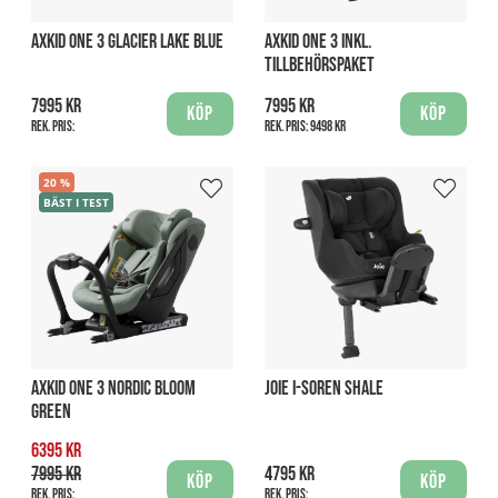
AXKID ONE 3 GLACIER LAKE BLUE
AXKID ONE 3 INKL.
TILLBEHÖRSPAKET
7995 kr
7995 kr
Köp
Köp
Rek. pris:
Rek. pris:
9498 kr
20
BÄST I TEST
AXKID ONE 3 NORDIC BLOOM
JOIE I-SOREN SHALE
GREEN
6395 kr
7995 kr
4795 kr
Köp
Köp
Rek. pris:
Rek. pris: