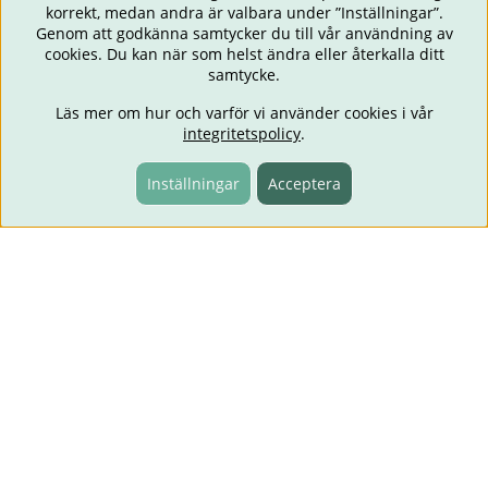
korrekt, medan andra är valbara under ”Inställningar”.
Genom att godkänna samtycker du till vår användning av
cookies. Du kan när som helst ändra eller återkalla ditt
samtycke.
Läs mer om hur och varför vi använder cookies i vår
integritetspolicy
.
Inställningar
Acceptera
1-3 dagars leverans
Information
Lämna omdöme
Om oss
Butiken i Karlstad
FAQ - Frågor och svar