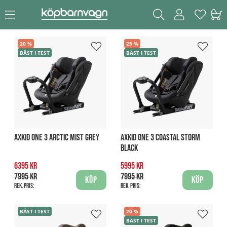
20
25
BÄST I TEST
BÄST I TEST
AXKID ONE 3 ARCTIC MIST GREY
AXKID ONE 3 COASTAL STORM
BLACK
6395 kr
5995 kr
7995 kr
7995 kr
Köp
Köp
Rek. pris:
Rek. pris:
BÄST I TEST
20
BÄST I TEST