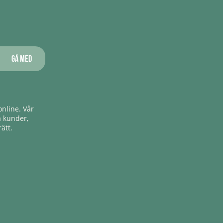
Gå med
nline. Vår
a kunder,
ätt.