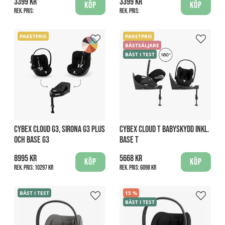
3399 kr
3399 kr
Köp
Köp
Rek. pris:
Rek. pris:
PAKETPRIS
PAKETPRIS
BÄSTSÄLJARE
BÄST I TEST
CYBEX CLOUD G3, SIRONA G3 PLUS
CYBEX CLOUD T BABYSKYDD INKL.
OCH BASE G3
BASE T
8995 kr
5668 kr
Köp
Köp
Rek. pris:
10297 kr
Rek. pris:
6098 kr
BÄST I TEST
15
BÄST I TEST