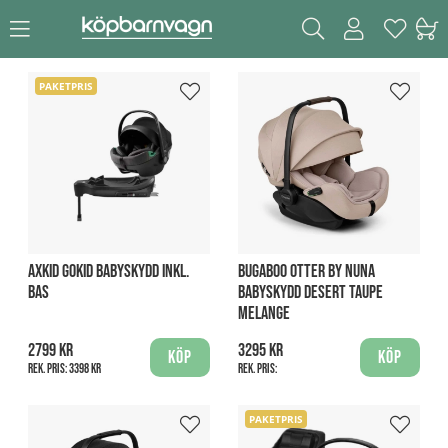
PAKETPRIS
AXKID GOKID BABYSKYDD INKL.
BUGABOO OTTER BY NUNA
BAS
BABYSKYDD DESERT TAUPE
MELANGE
2799 kr
3295 kr
Köp
Köp
Rek. pris:
3398 kr
Rek. pris:
PAKETPRIS