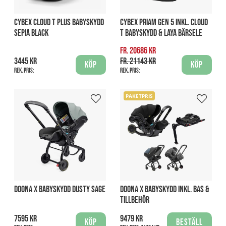
CYBEX CLOUD T PLUS BABYSKYDD
CYBEX PRIAM GEN 5 INKL. CLOUD
SEPIA BLACK
T BABYSKYDD & LAYA BÄRSELE
fr. 20686 kr
3445 kr
fr. 21143 kr
Köp
Köp
Rek. pris:
Rek. pris:
PAKETPRIS
DOONA X BABYSKYDD DUSTY SAGE
DOONA X BABYSKYDD INKL. BAS &
TILLBEHÖR
7595 kr
9479 kr
Köp
Beställ