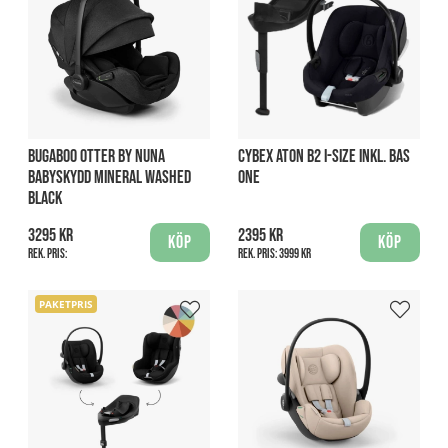
BUGABOO OTTER BY NUNA
CYBEX ATON B2 I-SIZE INKL. BAS
BABYSKYDD MINERAL WASHED
ONE
BLACK
3295 kr
2395 kr
Köp
Köp
Rek. pris:
Rek. pris:
3999 kr
PAKETPRIS