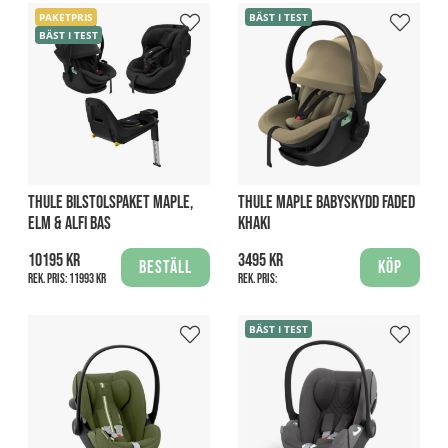
PAKETPRIS
BÄST I TEST
BÄST I TEST
THULE BILSTOLSPAKET MAPLE,
THULE MAPLE BABYSKYDD FADED
ELM & ALFI BAS
KHAKI
10195 kr
3495 kr
Beställ
Köp
Rek. pris:
11993 kr
Rek. pris:
BÄST I TEST