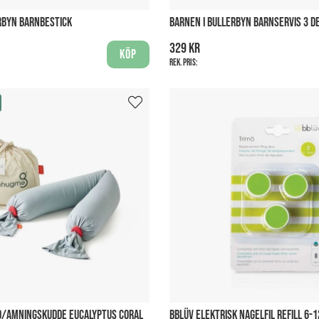
RBYN BARNBESTICK
BARNEN I BULLERBYN BARNSERVIS 3 D
329 kr
Köp
Rek. pris:
D/AMNINGSKUDDE EUCALYPTUS CORAL
BBLÜV ELEKTRISK NAGELFIL REFILL 6-