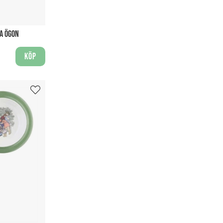
A ÖGON
Köp