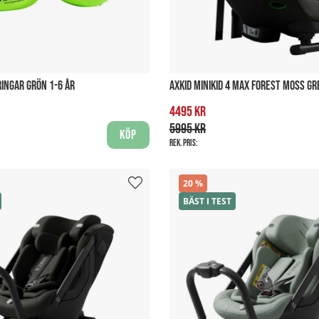
INGAR GRÖN 1-6 ÅR
AXKID MINIKID 4 MAX FOREST MOSS G
4495 kr
5995 kr
Köp
Rek. pris:
20
BÄST I TEST