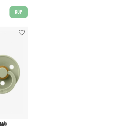
Köp
8 MÅN