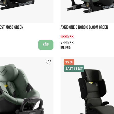
REST MOSS GREEN
AXKID ONE 3 NORDIC BLOOM GREEN
6395 kr
7995 kr
Köp
Rek. pris:
25
BÄST I TEST