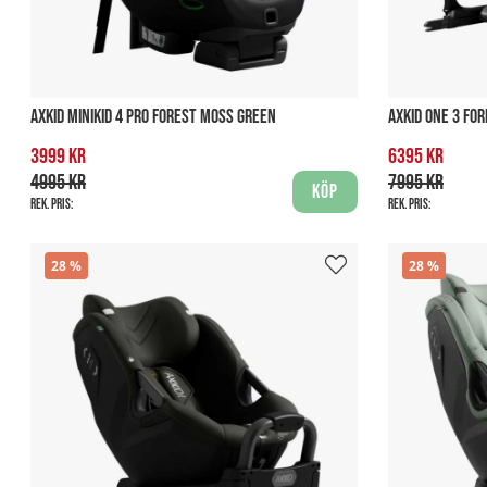
AXKID MINIKID 4 PRO FOREST MOSS GREEN
AXKID ONE 3 FO
3999 kr
6395 kr
4995 kr
7995 kr
Köp
Rek. pris:
Rek. pris:
28
28