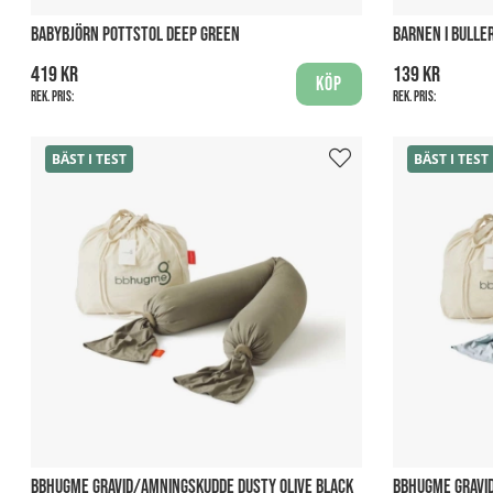
BABYBJÖRN POTTSTOL DEEP GREEN
BARNEN I BULLE
419 kr
139 kr
Köp
Rek. pris:
Rek. pris:
BÄST I TEST
BÄST I TEST
BBHUGME GRAVID/AMNINGSKUDDE DUSTY OLIVE BLACK
BBHUGME GRAVI