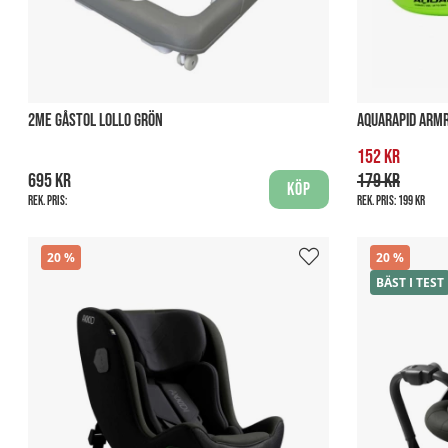
2ME GÅSTOL LOLLO GRÖN
AQUARAPID ARMR
152 kr
695 kr
179 kr
Köp
Rek. pris:
Rek. pris:
199 kr
20
20
BÄST I TEST