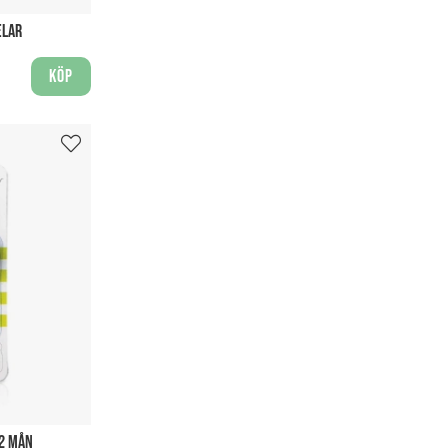
ELAR
Köp
12 MÅN