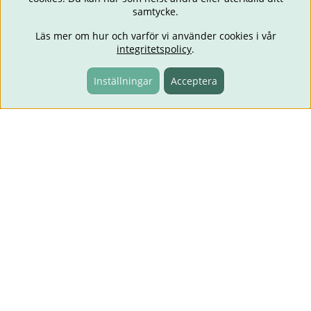
samtycke.
Läs mer om hur och varför vi använder cookies i vår
integritetspolicy
.
Inställningar
Acceptera
Fri frakt över 499:-
Information
Lämna omdöme
Om oss
Butiken i Karlstad
FAQ - Frågor och svar
Frakt & leveranstid
Guider