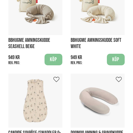
BBHUGME AMNINGSKUDDE
BBHUGME AMNINGSKUDDE SOFT
SEASHELL BEIGE
WHITE
949 kr
949 kr
Köp
Köp
Rek. pris:
Rek. pris:
CANDIDE SOVPÅSE/SWADDLER 0-
DOOMOO AMNING & GRAVIDKUDDE