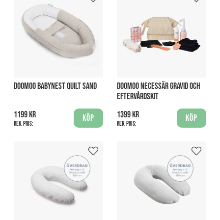
DOOMOO BABYNEST QUILT SAND
DOOMOO NECESSÄR GRAVID OCH
EFTERVÅRDSKIT
1199 kr
1399 kr
Köp
Köp
Rek. pris:
Rek. pris: