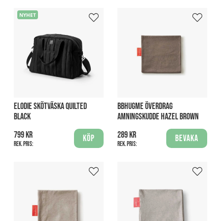
NYHET
ELODIE SKÖTVÄSKA QUILTED
BBHUGME ÖVERDRAG
BLACK
AMNINGSKUDDE HAZEL BROWN
799 kr
289 kr
Köp
Bevaka
Rek. pris:
Rek. pris: