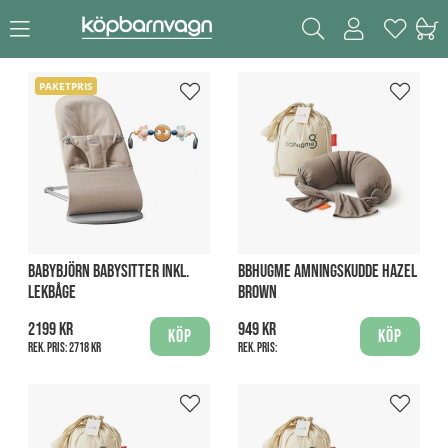
PAKETPRIS
BABYBJÖRN BABYSITTER INKL.
BBHUGME AMNINGSKUDDE HAZEL
LEKBÅGE
BROWN
2199 kr
949 kr
Köp
Köp
Rek. pris:
2718 kr
Rek. pris: