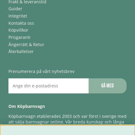
Frakt & leveranstid
Guider
Integritet
Kontakta oss
Köpvillkor
Prisgaranti
Ångerrätt & Retur
Återkallelser
Prenumerera på vårt nyhetsbrev
Gå med
Om Köpbarnvagn
Köpbarnvagn etablerades 2003 och var först i sverige med
att sälja barnvagnar online. Vår breda kunskap och långa
erfarenhet gör att vi kan ge den bästa servicen till våra
kunder, både innan och efter köp. Snabb leverans,