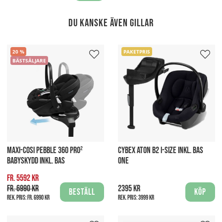
Du kanske även gillar
20
PAKETPRIS
BÄSTSÄLJARE
MAXI-COSI PEBBLE 360 PRO²
CYBEX ATON B2 I-SIZE INKL. BAS
BABYSKYDD INKL. BAS
ONE
fr. 5592 kr
fr. 6990 kr
2395 kr
Beställ
Köp
Rek. pris:
fr. 6990 kr
Rek. pris:
3999 kr