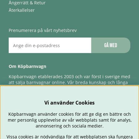
Ångerrätt & Retur
Återkallelser
Prenumerera på vårt nyhetsbrev
Gå med
Om Köpbarnvagn
Köpbarnvagn etablerades 2003 och var först i sverige med
att sälja barnvagnar online. Vår breda kunskap och långa
erfarenhet gör att vi kan ge den bästa servicen till våra
kunder, både innan och efter köp. Snabb leverans,
förlossningsgaranti & förlängd ångerrätt.
Vi använder Cookies
Köpbarnvagn använder cookies för att ge dig en bättre och
mer personlig upplevelse av vår webbplats samt för analys,
annonsering och sociala medier.
Vissa cookies är nödvändiga för att webbplatsen ska fungera