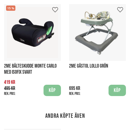
15
2ME BÄLTESKUDDE MONTE CARLO
2ME GÅSTOL LOLLO GRÖN
MED ISOFIX SVART
419 kr
495 kr
695 kr
Köp
Köp
Rek. pris:
Rek. pris:
Andra köpte även