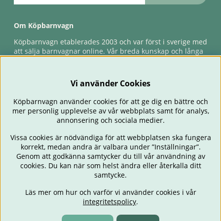
Om Köpbarnvagn
Köpbarnvagn etablerades 2003 och var först i sverige med
att sälja barnvagnar online. Vår breda kunskap och långa
erfarenhet gör att vi kan ge den bästa servicen till våra
kunder, både innan och efter köp. Snabb leverans,
förlossningsgaranti & förlängd ångerrätt.
Vi använder Cookies
Köpbarnvagn använder cookies för att ge dig en bättre och
mer personlig upplevelse av vår webbplats samt för analys,
annonsering och sociala medier.
Vissa cookies är nödvändiga för att webbplatsen ska fungera
korrekt, medan andra är valbara under ”Inställningar”.
Genom att godkänna samtycker du till vår användning av
cookies. Du kan när som helst ändra eller återkalla ditt
BARNVAGNAR
BILSTOLAR
BABY
ÄTA & MATA
RESA
samtycke.
FÖRÄLDER
BARNRUM
LEKSAKER
ERBJUDANDEN
Läs mer om hur och varför vi använder cookies i vår
OUTLET
PRESENTTIPS
integritetspolicy
.