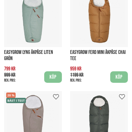
EASYGROW LYNG ÅKPÅSE LITEN
EASYGROW FERD MINI ÅKPÅSE CHAI
GRÖN
TEE
799 kr
959 kr
999 kr
1199 kr
Köp
Köp
Rek. pris:
Rek. pris:
20
BÄST I TEST