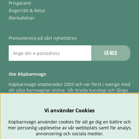
Prisgaranti
Ångerrätt & Retur
Återkallelser
Prenumerera på vårt nyhetsbrev
Gå med
Om Köpbarnvagn
Köpbarnvagn etablerades 2003 och var först i sverige med
att sälja barnvagnar online. Vår breda kunskap och långa
erfarenhet gör att vi kan ge den bästa servicen till våra
kunder, både innan och efter köp. Snabb leverans,
förlossningsgaranti & förlängd ångerrätt.
Vi använder Cookies
Köpbarnvagn använder cookies för att ge dig en bättre och
mer personlig upplevelse av vår webbplats samt för analys,
annonsering och sociala medier.