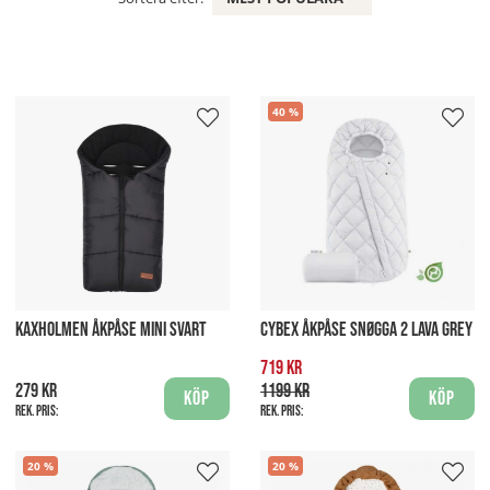
40
KAXHOLMEN ÅKPÅSE MINI SVART
CYBEX ÅKPÅSE SNØGGA 2 LAVA GREY
719 kr
279 kr
1199 kr
Köp
Köp
Rek. pris:
Rek. pris:
20
20