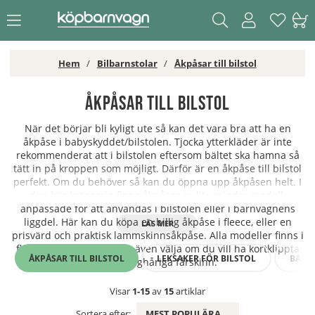
Hem
Bilbarnstolar
Åkpåsar till bilstol
Åkpåsar till bilstol
När det börjar bli kyligt ute så kan det vara bra att ha en
åkpåse i babyskyddet/bilstolen. Tjocka ytterkläder är inte
rekommenderat att i bilstolen eftersom bältet ska hamna så
tätt in på kroppen som möjligt. Därför är en åkpåse till bilstol
perfekt. Om du behöver så kan du öppna upp åkpåsen helt. I
den här kategorin finns åkpåsar av lite mindre modell,
anpassade för att användas i bilstolen eller i barnvagnens
liggdel. Här kan du köpa en billig åkpåse i fleece, eller en
prisvärd och praktisk lammskinnsåkpåse. Alla modeller finns i
flera olika färger. Du kan även välja om du vill ha kortklippta
ÅKPÅSAR TILL BILSTOL
LEKSAKER FÖR BILSTOL
BASE
eller långhåriga fårskinn.
Visar
1-15
av
15
artiklar
Sortera efter:
MEST POPULÄRA