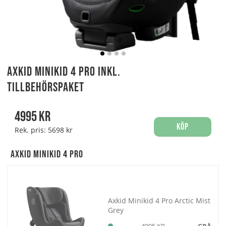
Axkid Minikid 4 Pro Inkl.
Tillbehörspaket
4995
kr
Köp
Rek. pris:
5698 kr
Axkid Minikid 4 Pro
Axkid Minikid 4 Pro Arctic Mist
Grey
4995 KR
GRÅ