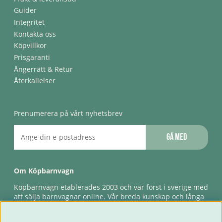
Guider
Integritet
Kontakta oss
Köpvillkor
Prisgaranti
Ångerrätt & Retur
Återkallelser
Prenumerera på vårt nyhetsbrev
Gå med
Om Köpbarnvagn
Köpbarnvagn etablerades 2003 och var först i sverige med
att sälja barnvagnar online. Vår breda kunskap och långa
erfarenhet gör att vi kan ge den bästa servicen till våra
kunder, både innan och efter köp. Snabb leverans,