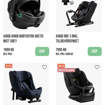
AXKID GOKID BABYSKYDD ARCTIC
AXKID ONE 3 INKL.
MIST GREY
TILLBEHÖRSPAKET
1999 kr
7995 kr
Köp
Köp
Rek. pris:
Rek. pris:
9498 kr
17
28
BÄSTSÄLJARE