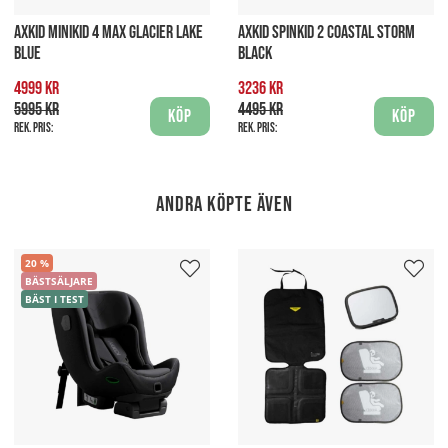
AXKID MINIKID 4 MAX GLACIER LAKE
AXKID SPINKID 2 COASTAL STORM
BLUE
BLACK
4999 kr
3236 kr
5995 kr
4495 kr
Köp
Köp
Rek. pris:
Rek. pris:
Andra köpte även
20
BÄSTSÄLJARE
BÄST I TEST