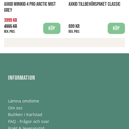
AXKID MINIKID 4 PRO ARCTIC MIST
AXKID TILLBEHÖRSPAKET CLASSIC
GREY
3999 kr
4995 kr
699 kr
Köp
Köp
Rek. pris:
Rek. pris:
Information
Lämna omdöme
Om oss
Butiken i Karlstad
FAQ - Frågor och svar
Frakt & leveranstid