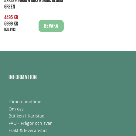
AXKID MINIKID 4 MAX NORDIC BLOOM
GREEN
4495 kr
5999 kr
Bevaka
Rek. pris:
Information
Lämna omdöme
Om oss
Butiken i Karlstad
FAQ - Frågor och svar
Frakt & leveranstid