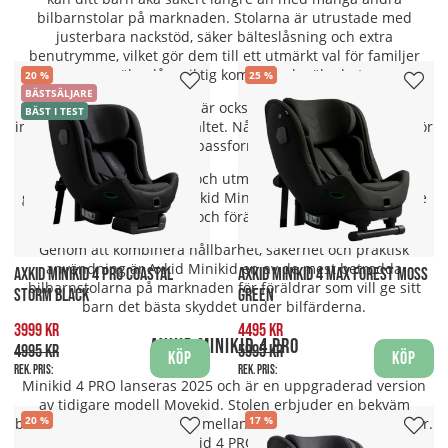
bilbarnstolar på marknaden. Stolarna är utrustade med
justerbara nackstöd, säker bälteslåsning och extra
benutrymme, vilket gör dem till ett utmärkt val för familjer
som söker långsiktig komfort och säkerhet.
20
25
BÄSTSÄLJARE
Axkid Minikid-modellerna är också utvecklade för att kunna
BÄST I TEST
installeras enkelt med bilbältet. Något som gör det smidigt för
föräldrar att få rätt passform i bilen varje gång.
Med R129-certifiering och utmärkelser som Plus Test-
godkännande, erbjuder Axkid Minikid en trygg resa för både
barn och föräldrar.
Genom att kombinera hållbarhet, säkerhet och praktisk
användning är Axkid Minikid en av de mest betrodda
AXKID MINIKID 4 PRO COASTAL
AXKID MINIKID 4 MAX FOREST MOSS
bilbarnstolarna på marknaden för föräldrar som vill ge sitt
STORM BLACK
GREEN
barn det bästa skyddet under bilfärderna.
3999 kr
4495 kr
Axkid Minikid 4 PRO
4995 kr
5995 kr
Köp
Köp
Rek. pris:
Rek. pris:
Minikid 4 PRO lanseras 2025 och är en uppgraderad version
av tidigare modell Movekid. Stolen erbjuder en bekväm
20
17
bakåtvänd positon för barn mellan ca 6 månader - 7 års ålder.
(125 cm eller 36 kg). Minikid 4 PRO är kompakt för att passa