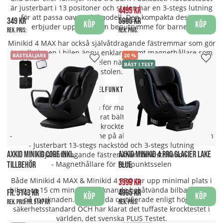
är justerbart i 13 positoner och stolen har en 3-stegs lutning
4495 kr
för att passa oavsett bilmodell. Den kompakta desigen
349 kr
5995 kr
Köp
Köp
erbjuder upp till 30 cm benutrymme för barnet.
Rek. pris:
Rek. pris:
Minikid 4 MAX har också självåtdragande fästremmar som gör
installationen i bilen ännu enklare, samt magnethållare som
BÄSTSÄLJARE
20
håller undan fempunktsselen när du ska placera ditt barn i
BÄST I TEST
stolen.
Nyckelfunktioner
- CompactFit™ design för maximal platsbesparing
- SafeLock™ integrerat bälteslås med anti-glid
- Plus Test-godkänd och krocktestad bortom standarder
- Upp till 30 cm benutrymme på alla godkända platser i bilen
- Justerbart 13-stegs nackstöd och 3-stegs lutning
AXKID MINIKID CORE INKL.
AXKID MINIKID 4 PRO GLACIER LAKE
- Självåtdragande fästremmar för installation
- Magnethållare för fempunktsselen
TILLBEHÖR
BLUE
Både Minikid 4 MAX & Minikid 4 PRO tar upp minimal plats i
3999 kr
bilen, ca 15 cm mindre än liknande bakåtvända bilbarnstolar
fr. 5143 kr
4995 kr
Köp
Köp
på marknaden. De är båda certifierade enligt högsta
Rek. pris:
fr. 5147 kr
Rek. pris:
säkerhetsstandard OCH har klarat det tuffaste krocktestet i
världen, det svenska PLUS Testet.