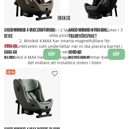
Skillnader mellan Minikid 4 PRO & Minikid 4 Max
1. Minikid 4 PRO kan lutas i 2 lägen medan Max kan lutas i 3
AXKID MINIKID 4 MAX DRIFTWOOD
AXKID MINIKID 4 PRO INKL.
olika positioner.
BEIGE
TILLBEHÖRSPAKET
2. Minikid 4 MAX har smarta magnethållare för
4995 kr
fempunktsselen som underlättar när ni ska placera barnet i
stolen varje dag
5995 kr
4995 kr
Köp
Köp
3. Minikid 4 MAX har självåtdragande fästremmar bak som gör
Rek. pris:
Rek. pris:
5698 kr
det enklare att installera stolen i bilen
25