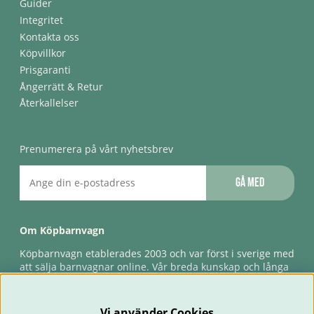
Guider
Integritet
Kontakta oss
Köpvillkor
Prisgaranti
Ångerrätt & Retur
Återkallelser
Prenumerera på vårt nyhetsbrev
Gå med
Om Köpbarnvagn
Köpbarnvagn etablerades 2003 och var först i sverige med
att sälja barnvagnar online. Vår breda kunskap och långa
erfarenhet gör att vi kan ge den bästa servicen till våra
kunder, både innan och efter köp. Snabb leverans,
förlossningsgaranti & förlängd ångerrätt.
Vi använder Cookies