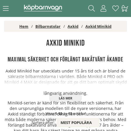
Hem
Bilbarnstolar
Axkid
Axkid Minikid
Axkid Minikid
Maximal säkerhet och förlängt bakåtvänt åkande
Axkid Minikid har utvecklats under 15 års tid och är bland de
säkraste bilbarnstolarna i världen. Både Minikid 4 PRO och
Minikid 4 MAX är designade för att ge ditt barn optimalt skydd
under bilresor, samtidigt som de erbjuder hög komfort och
långvarig användning.
Minikid-serien är känd för sin flexibilitet och säkerhet. Från
den ursprungliga modellen till de nyare versionerna, har
Visar
1-15
av
15
artiklar
Axkid ständigt förbättrat designen och funktionerna för att
möta både moderna säkerhetskrav och föräldrars behov. Med
Sortera efter:
MEST POPULÄRA
förlängd bakåtvänd användning – ofta upp till 7 års ålder –
kan ditt barn åka säkert längre än med många andra