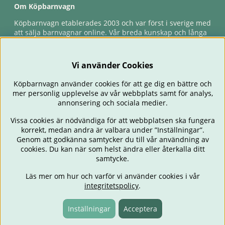
Om Köpbarnvagn
Köpbarnvagn etablerades 2003 och var först i sverige med
att sälja barnvagnar online. Vår breda kunskap och långa
erfarenhet gör att vi kan ge den bästa servicen till våra
kunder, både innan och efter köp. Snabb leverans,
förlossningsgaranti & förlängd ångerrätt.
Vi använder Cookies
Köpbarnvagn använder cookies för att ge dig en bättre och
mer personlig upplevelse av vår webbplats samt för analys,
annonsering och sociala medier.
Vissa cookies är nödvändiga för att webbplatsen ska fungera
korrekt, medan andra är valbara under ”Inställningar”.
Genom att godkänna samtycker du till vår användning av
cookies. Du kan när som helst ändra eller återkalla ditt
BARNVAGNAR
BILSTOLAR
BABY
ÄTA & MATA
RESA
samtycke.
FÖRÄLDER
BARNRUM
LEKSAKER
ERBJUDANDEN
Läs mer om hur och varför vi använder cookies i vår
OUTLET
PRESENTTIPS
integritetspolicy
.
Inställningar
Acceptera
Fri frakt över 499:-