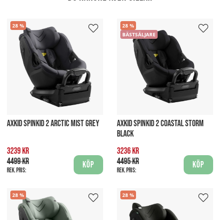
28
28
BÄSTSÄLJARE
AXKID SPINKID 2 ARCTIC MIST GREY
AXKID SPINKID 2 COASTAL STORM
BLACK
3239 kr
3236 kr
4499 kr
4495 kr
Köp
Köp
Rek. pris:
Rek. pris:
28
28