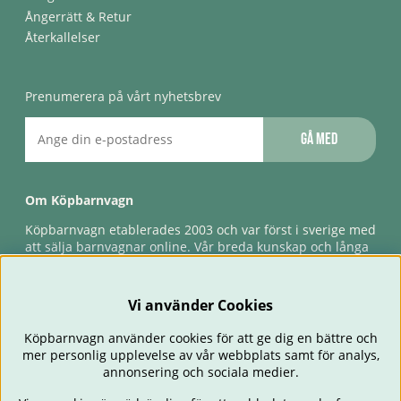
Ångerrätt & Retur
Återkallelser
Prenumerera på vårt nyhetsbrev
Gå med
Om Köpbarnvagn
Köpbarnvagn etablerades 2003 och var först i sverige med
att sälja barnvagnar online. Vår breda kunskap och långa
erfarenhet gör att vi kan ge den bästa servicen till våra
kunder, både innan och efter köp. Snabb leverans,
förlossningsgaranti & förlängd ångerrätt.
Vi använder Cookies
Köpbarnvagn använder cookies för att ge dig en bättre och
mer personlig upplevelse av vår webbplats samt för analys,
annonsering och sociala medier.