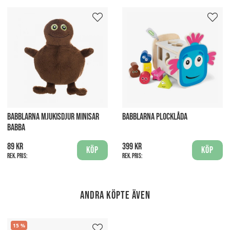
BABBLARNA MJUKISDJUR MINISAR
BABBLARNA PLOCKLÅDA
BABBA
89 kr
399 kr
Köp
Köp
Rek. pris:
Rek. pris:
Andra köpte även
15