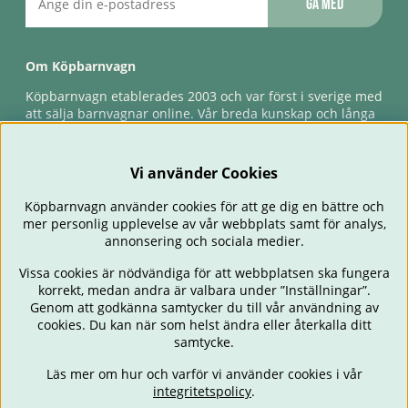
Gå med
Om Köpbarnvagn
Köpbarnvagn etablerades 2003 och var först i sverige med
att sälja barnvagnar online. Vår breda kunskap och långa
erfarenhet gör att vi kan ge den bästa servicen till våra
kunder, både innan och efter köp. Snabb leverans,
förlossningsgaranti & förlängd ångerrätt.
Vi använder Cookies
Köpbarnvagn använder cookies för att ge dig en bättre och
mer personlig upplevelse av vår webbplats samt för analys,
annonsering och sociala medier.
Vissa cookies är nödvändiga för att webbplatsen ska fungera
korrekt, medan andra är valbara under ”Inställningar”.
Genom att godkänna samtycker du till vår användning av
cookies. Du kan när som helst ändra eller återkalla ditt
BARNVAGNAR
BILSTOLAR
BABY
ÄTA & MATA
RESA
samtycke.
FÖRÄLDER
BARNRUM
LEKSAKER
ERBJUDANDEN
Läs mer om hur och varför vi använder cookies i vår
OUTLET
PRESENTTIPS
integritetspolicy
.