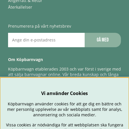
Ångerrätt & Retur
Återkallelser
Prenumerera på vårt nyhetsbrev
Gå med
Om Köpbarnvagn
Köpbarnvagn etablerades 2003 och var först i sverige med
att sälja barnvagnar online. Vår breda kunskap och långa
erfarenhet gör att vi kan ge den bästa servicen till våra
kunder, både innan och efter köp. Snabb leverans,
förlossningsgaranti & förlängd ångerrätt.
Vi använder Cookies
Köpbarnvagn använder cookies för att ge dig en bättre och
mer personlig upplevelse av vår webbplats samt för analys,
annonsering och sociala medier.
Vissa cookies är nödvändiga för att webbplatsen ska fungera