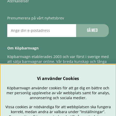
Återkallelser
Prenumerera på vårt nyhetsbrev
Gå med
Om Köpbarnvagn
Köpbarnvagn etablerades 2003 och var först i sverige med
att sälja barnvagnar online. Vår breda kunskap och långa
erfarenhet gör att vi kan ge den bästa servicen till våra
kunder, både innan och efter köp. Snabb leverans,
förlossningsgaranti & förlängd ångerrätt.
Vi använder Cookies
Köpbarnvagn använder cookies för att ge dig en bättre och
mer personlig upplevelse av vår webbplats samt för analys,
annonsering och sociala medier.
Vissa cookies är nödvändiga för att webbplatsen ska fungera
korrekt, medan andra är valbara under ”Inställningar”.