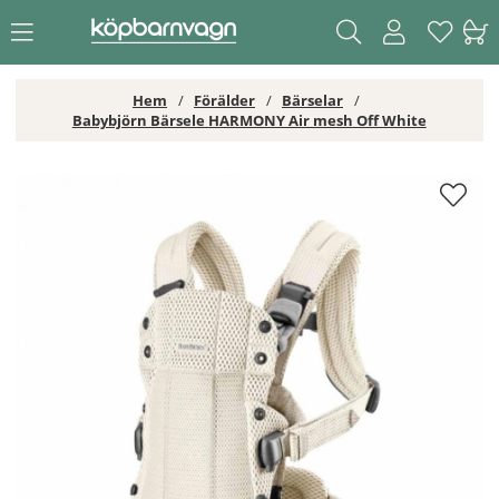
Hem
Förälder
Bärselar
Babybjörn Bärsele HARMONY Air mesh Off White
Babybjörn Bärsele HARMONY Air mesh Off White