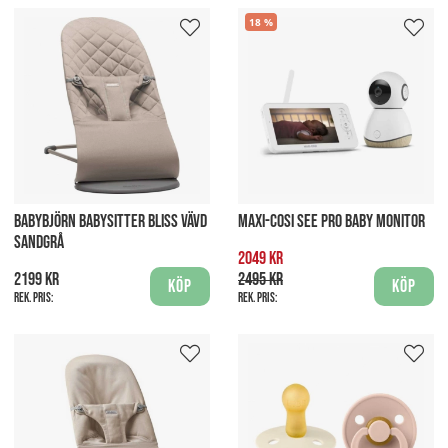
18
BABYBJÖRN BABYSITTER BLISS VÄVD
MAXI-COSI SEE PRO BABY MONITOR
SANDGRÅ
2049 kr
2199 kr
2495 kr
Köp
Köp
Rek. pris:
Rek. pris: