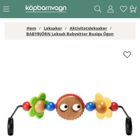
Hem
Leksaker
Aktivitetsleksaker
BABYBJÖRN Leksak Babysitter Busiga Ögon
BABYBJÖRN Leksak Babysitter Busiga Ögon