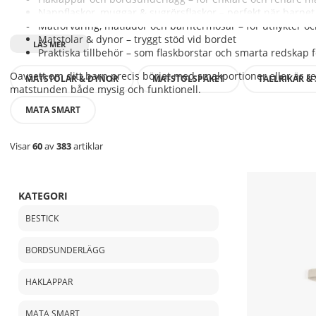
Nappflaskor, muggar & sugrörsflaskor – perfekt när barnet 
Matförvaring, matlådor och barntermosar – för utflykter o
Matstolar & dynor – tryggt stöd vid bordet
Praktiska tillbehör – som flaskborstar och smarta redskap
Oavsett om ditt barn precis börjat med smakportioner eller är r
MATSTOLAR & DYNOR
MATSTOLSPAKET
TALLRIKAR & 
matstunden både mysig och funktionell.
MATA SMART
Visar
60
av
383
artiklar
KATEGORI
BESTICK
BORDSUNDERLÄGG
HAKLAPPAR
MATA SMART