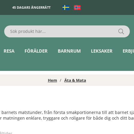
45 DAGARS ÅNGERRÄTT
RESA
FÖRÄLDER
BARNRUM
LEKSAKER
ERB
Hem
Äta & Mata
barnets matstunder, från första smakportionerna till att barnet själ
r matningen enklare, tryggare och roligare för både dig och ditt ba
ltider