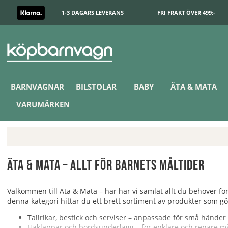
1-3 DAGARS LEVERANS
FRI FRAKT ÖVER 499:-
BARNVAGNAR
BILSTOLAR
BABY
ÄTA & MATA
VARUMÄRKEN
Äta & Mata – allt för barnets måltider
Välkommen till Äta & Mata – här har vi samlat allt du behöver för 
denna kategori hittar du ett brett sortiment av produkter som gö
Tallrikar, bestick och serviser – anpassade för små händer
Haklappar och bordsunderlägg – för enklare och renare må