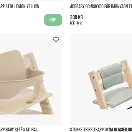
APP STOL LEMON YELLOW
ADDBABY GOLVSKYDD FÖR BARNVAGN E
289 kr
Köp
Rek. pris:
APP BABY SET² NATURAL
STOKKE TRIPP TRAPP DYNA GLACIER G