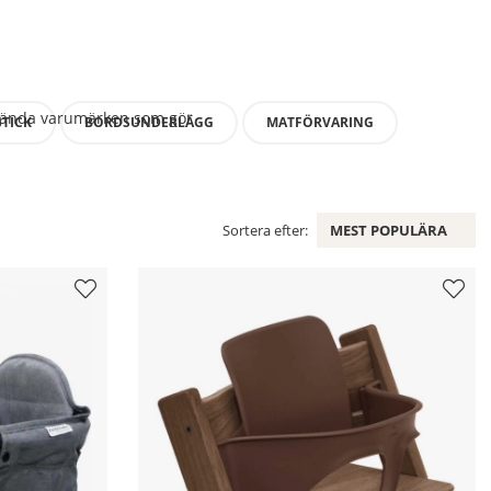
älkända varumärken som gör
STICK
BORDSUNDERLÄGG
MATFÖRVARING
Sortera efter:
MEST POPULÄRA