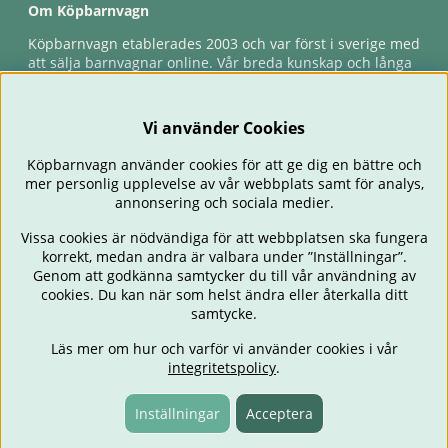
Om Köpbarnvagn
Köpbarnvagn etablerades 2003 och var först i sverige med
att sälja barnvagnar online. Vår breda kunskap och långa
erfarenhet gör att vi kan ge den bästa servicen till våra
kunder, både innan och efter köp. Snabb leverans,
förlossningsgaranti & förlängd ångerrätt.
Vi använder Cookies
Köpbarnvagn använder cookies för att ge dig en bättre och
mer personlig upplevelse av vår webbplats samt för analys,
annonsering och sociala medier.
Vissa cookies är nödvändiga för att webbplatsen ska fungera
korrekt, medan andra är valbara under ”Inställningar”.
Genom att godkänna samtycker du till vår användning av
cookies. Du kan när som helst ändra eller återkalla ditt
BARNVAGNAR
BILSTOLAR
BABY
ÄTA & MATA
RESA
samtycke.
FÖRÄLDER
BARNRUM
LEKSAKER
ERBJUDANDEN
Läs mer om hur och varför vi använder cookies i vår
OUTLET
PRESENTTIPS
integritetspolicy
.
Inställningar
Acceptera
Fri frakt över 499:-