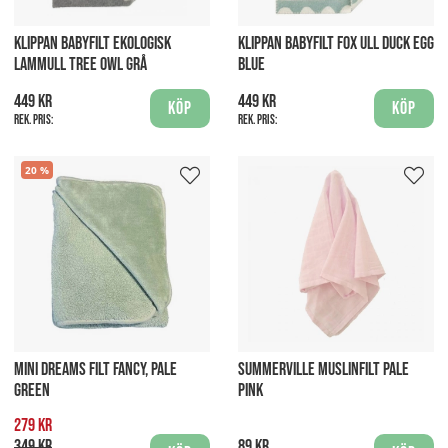
KLIPPAN BABYFILT EKOLOGISK
KLIPPAN BABYFILT FOX ULL DUCK EGG
LAMMULL TREE OWL GRÅ
BLUE
449 kr
449 kr
Köp
Köp
Rek. pris:
Rek. pris:
20
MINI DREAMS FILT FANCY, PALE
SUMMERVILLE MUSLINFILT PALE
GREEN
PINK
279 kr
349 kr
89 kr