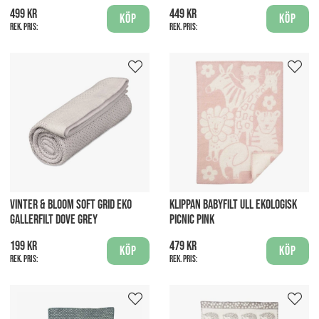
499 kr
449 kr
Köp
Köp
Rek. pris:
Rek. pris:
VINTER & BLOOM SOFT GRID EKO
KLIPPAN BABYFILT ULL EKOLOGISK
GALLERFILT DOVE GREY
PICNIC PINK
199 kr
479 kr
Köp
Köp
Rek. pris:
Rek. pris: