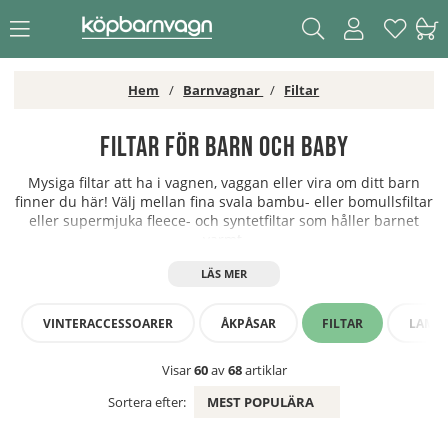
Hem
Barnvagnar
Filtar
Filtar för barn och baby
Mysiga filtar att ha i vagnen, vaggan eller vira om ditt barn
finner du här! Välj mellan fina svala bambu- eller bomullsfiltar
eller supermjuka fleece- och syntetfiltar som håller barnet
varmt.
VINTERACCESSOARER
ÅKPÅSAR
FILTAR
LAMM
Visar
60
av
68
artiklar
Sortera efter:
MEST POPULÄRA