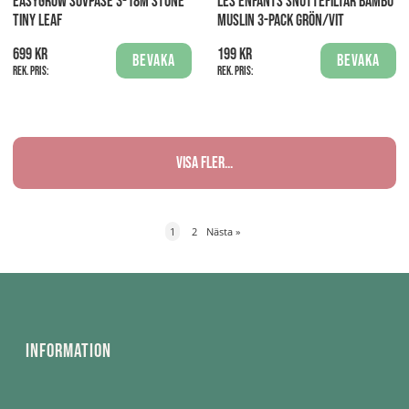
EASYGROW SOVPÅSE 3-18M STONE
LES ENFANTS SNUTTEFILTAR BAMBU
TINY LEAF
MUSLIN 3-PACK GRÖN/VIT
699 kr
199 kr
Bevaka
Bevaka
Rek. pris:
Rek. pris:
Visa fler...
1
2
Nästa
»
Information