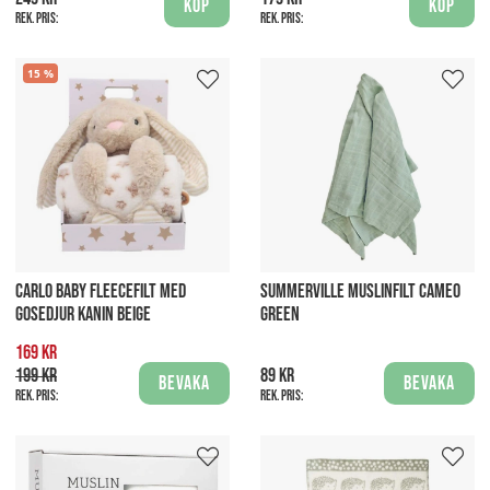
Köp
Köp
Rek. pris:
Rek. pris:
15
CARLO BABY FLEECEFILT MED
SUMMERVILLE MUSLINFILT CAMEO
GOSEDJUR KANIN BEIGE
GREEN
169 kr
199 kr
89 kr
Bevaka
Bevaka
Rek. pris:
Rek. pris: