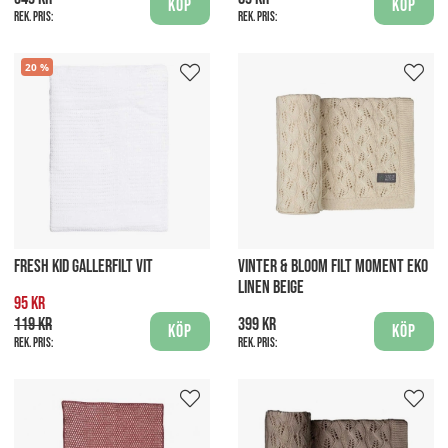
Köp
Köp
Rek. pris:
Rek. pris:
20
FRESH KID GALLERFILT VIT
VINTER & BLOOM FILT MOMENT EKO
LINEN BEIGE
95 kr
119 kr
399 kr
Köp
Köp
Rek. pris:
Rek. pris: