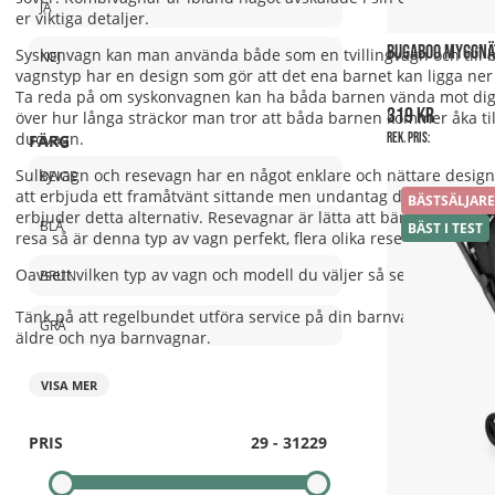
JA
er viktiga detaljer.
BUGABOO MYGGNÄT
Syskonvagn kan man använda både som en tvillingvagn och till ba
NEJ
vagnstyp har en design som gör att det ena barnet kan ligga ner 
Ta reda på om syskonvagnen kan ha båda barnen vända mot dig 
319 kr
över hur långa sträckor man tror att båda barnen kommer åka ti
duovagn.
Rek. pris:
FÄRG
Sulkyvagn och resevagn har en något enklare och nättare design 
BEIGE
att erbjuda ett framåtvänt sittande men undantag dyker emellan
BÄSTSÄLJARE
erbjuder detta alternativ. Resevagnar är lätta att bära och fälls 
BLÅ
BÄST I TEST
resa så är denna typ av vagn perfekt, flera olika resevagnar bli
Oavsett vilken typ av vagn och modell du väljer så ser vi fram mot 
BRUN
Tänk på att regelbundet utföra service på din barnvagn så hålle
GRÅ
äldre och nya barnvagnar.
VISA MER
PRIS
29
-
31229