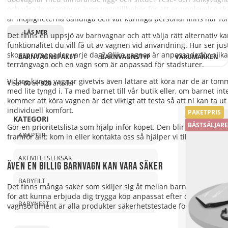
och våra leverantörer även vagntillbehör för att er upplevelse s
är möjligheterna oändliga och vår kunniga personal finns här för
Det finns en uppsjö av barnvagnar och att välja rätt alternativ kan
funktionalitet du vill få ut av vagnen vid användning. Hur ser jus
skogspromenader varje dag? Olika vagnar är anpassade för olika 
BARNVAGNSPAKET
BARNVAGNSTYP
VARUMÄRKEN
terrängvagn och en vagn som är anpassad för stadsturer.
Vidare känns vagnar givetvis även lättare att köra när de är tomma
Visar
60
av
920
artiklar
med lite tyngd i. Ta med barnet till vår butik eller, om barnet in
kommer att köra vagnen är det viktigt att testa så att ni kan ta
individuell komfort.
PAKETPRIS
KATEGORI
BÄSTSÄLJARE
Gör en prioritetslista som hjälp inför köpet. Den blir en god hjälp
ADAPTER
framför allt: kom in eller kontakta oss så hjälper vi till att hitt
AKTIVITETSLEKSAK
Även en billig barnvagn kan vara säker
BABYFILT
Det finns många saker som skiljer sig åt mellan barnvagnar. Desi
för att kunna erbjuda dig trygga köp anpassat efter din budget.
BABYNEST
vagnsortiment är alla produkter säkerhetstestade för att erbjuda 