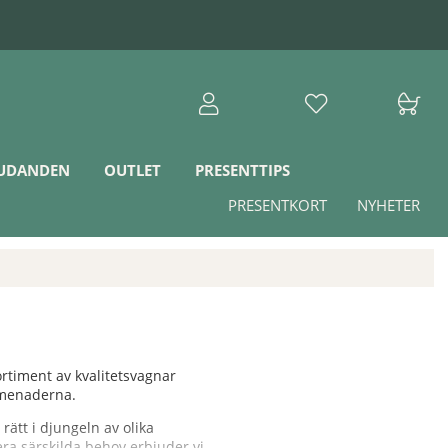
JUDANDEN
OUTLET
PRESENTTIPS
PRESENTKORT
NYHETER
ortiment av kvalitetsvagnar
romenaderna.
ätt i djungeln av olika
era särskilda behov erbjuder vi