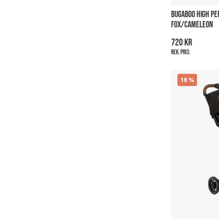
BUGABOO HIGH P
FOX/CAMELEON
720 kr
Rek. pris:
18