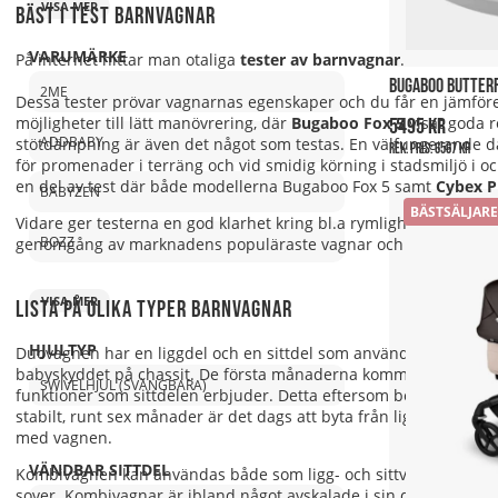
VISA MER
Bäst i test barnvagnar
VARUMÄRKE
På internet hittar man otaliga
tester av barnvagnar
.
BUGABOO BUTTERF
2ME
Dessa tester prövar vagnarnas egenskaper och du får en jämföre
möjligheter till lätt manövrering, där
Bugaboo Fox 5
visat goda r
5495 kr
ADDBABY
stötdämpning är även det något som testas. En välfungerande d
Rek. pris:
6567 kr
för promenader i terräng och vid smidig körning i stadsmiljö i 
en del av test där både modellerna Bugaboo Fox 5 samt
Cybex P
BABYZEN
BÄSTSÄLJARE
Vidare ger testerna en god klarhet kring bl.a rymlighet i sitt- o
BOZZ
genomgång av marknadens populäraste vagnar och kan jämföra d
VISA MER
Lista på olika typer barnvagnar
HJULTYP
Duovagnen har en liggdel och en sittdel som används med ett oc
babyskyddet på chassit. De första månaderna kommer barnet använ
SWIVELHJUL (SVÄNGBARA)
funktioner som sittdelen erbjuder. Detta eftersom bebisen och s
stabilt, runt sex månader är det dags att byta från ligg- till sit
med vagnen.
VÄNDBAR SITTDEL
Kombivagnen kan anvä
ndas både som ligg- och sittvagn med hjäl
sover. Kombivagnar är ibland något avskalade i sin design så va