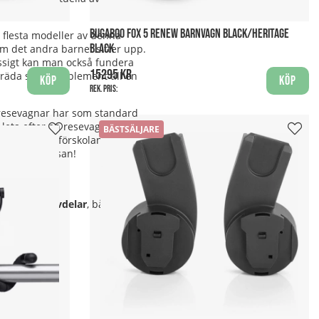
BUGABOO FOX 5 RENEW BARNVAGN BLACK/HERITAGE
 flesta modeller av denna
BLACK
om det andra barnet sitter upp.
ssigt kan man också fundera
15295 kr
bräda som komplement till en
Köp
Köp
Rek. pris:
h resevagnar har som standard
 leta efter en resevagn som
BÄSTSÄLJARE
promenad till förskolan. Ska man
ge på flygresan!
er även
reservdelar
, både till