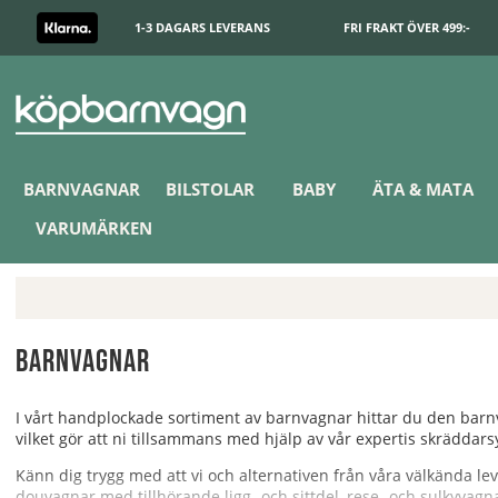
1-3 DAGARS LEVERANS
FRI FRAKT ÖVER 499:-
BARNVAGNAR
BILSTOLAR
BABY
ÄTA & MATA
VARUMÄRKEN
Barnvagnar
I vårt handplockade sortiment av barnvagnar hittar du den barnva
vilket gör att ni tillsammans med hjälp av vår expertis skräddars
Känn dig trygg med att vi och alternativen från våra välkända le
douvagnar med tillhörande ligg- och sittdel, rese- och sulkyvagna