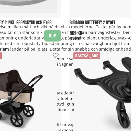
LY 2 INKL. REGNSKYDD OCH BYGEL
BUGABOO BUTTERFLY 2 BYGEL
lse mellan mått och vikt på de olika modellerna. Testet går igen
esultat och står som klar vinnare i flera stora barnvagnstester. Den
569 kr
Köp
ämpning underlättar vid körning på mindre plant underlag. Maxi-
Rek. pris:
och med sin robusta fyrhjulsdämpning och sina svängbara hjul fram
riam
landar på pallplats. Detta för sin snabba och smidiga enhand
BÄSTSÄLJARE
ch liggdel, varukorgens packutrymme samt vilken typ av hjul respekti
essa med de krav du har på vagnen för en optimal körkänsla.
h samma chassi. Med hjälp av adaptrar kan du även fästa barnets f
da sin liggdel och babyskyddet men vårt tips är att lägga lite ext
ittdelen kommer spendera betydligt mer av sin tid ihop under färd
tdel och där av är det dessa funktioner ni kommer använda er av stör
p av en insats. Denna lyfts lätt ur vagnen, till och med när bebise
r uppmärksamma kring den funktionalitet vagnen erbjuder för att un