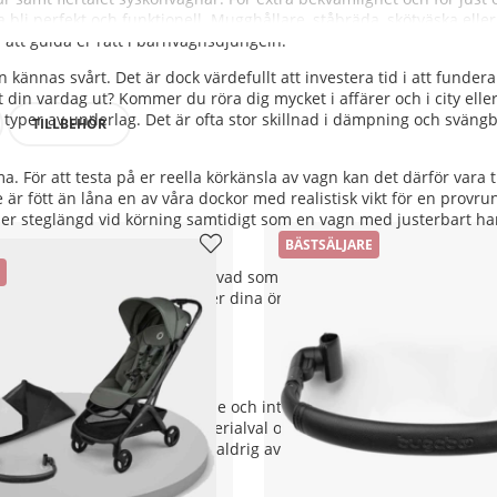
ka bli perfekt och funktionell. Mugghållare, ståbräda, skötväska el
 att guida er rätt i barnvagnsdjungeln.
 kännas svårt. Det är dock värdefullt att investera tid i att fundera
t din vardag ut? Kommer du röra dig mycket i affärer och i city eller
typer av underlag. Det är ofta stor skillnad i dämpning och svängb
TILLBEHÖR
. För att testa på er reella körkänsla av vagn kan det därför vara t
te är fött än låna en av våra dockor med realistisk vikt för en provr
 ut er steglängd vid körning samtidigt som en vagn med justerbart ha
BÄSTSÄLJARE
 till att samla tankarna kring vad som är viktigt för just dig. Läs gä
a en vagn som är designad utefter dina önskemål.
gn, funktionalitet, sittutrymme och inte minst prisbilden. Under 20
 Priset avspeglar vagnens materialval och bekvämlighetsfunktioner
en trygg körning och du gör aldrig avkall på säkerhet, oavsett vilke