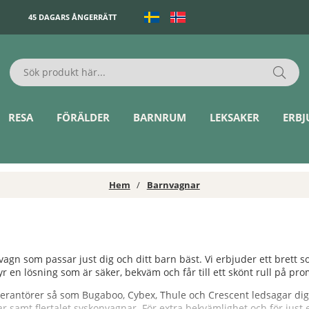
45 DAGARS ÅNGERRÄTT
RESA
FÖRÄLDER
BARNRUM
LEKSAKER
ERB
Hem
Barnvagnar
gn som passar just dig och ditt barn bäst. Vi erbjuder ett brett s
yr en lösning som är säker, bekväm och får till ett skönt rull på p
verantörer så som Bugaboo, Cybex, Thule och Crescent ledsagar dig r
r samt flertalet syskonvagnar. För extra bekvämlighet och för just 