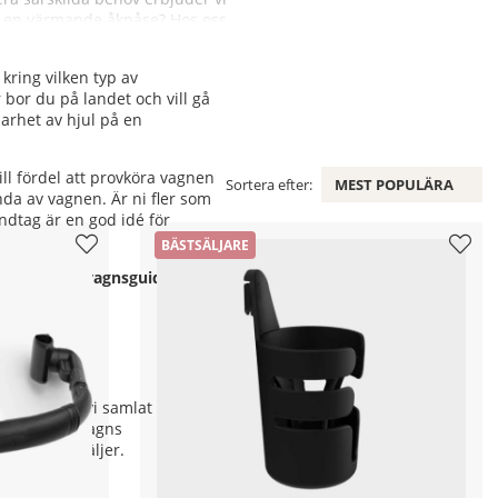
ler en värmande åkpåse? Hos oss
 kring vilken typ av
 bor du på landet och vill gå
arhet av hjul på en
ill fördel att provköra vagnen
Sortera efter:
MEST POPULÄRA
unda av vagnen. Är ni fler som
ndtag är en god idé för
BÄSTSÄLJARE
rna vår
barnvagnsguide
och
 års tid har vi samlat kunskap
. I Köp Barnvagns
n vagn du väljer.