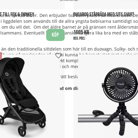
 TILL FOX & DONKEY
BUGABOO STÅBRÄDA MED SITS SVART
rn i spridd ålder. Den erbjuder två barn plats i samma chassi. De
i liggdelen som används till de allra yngsta bebisarna samtidigt s
om du vill det. Om det äldre barnet är på gränsen rent åldersmä
1695 kr
llsammans. Eventuellt kan det kanske fungera lika bra med en stå
Köp
Rek. pris:
än den traditionella sittdelen som hör till en duovagn. Sulky- oc
åt upp på marknaden så vill ni kunna ha barnet vänt mot er ska ni
smidigt ihop, så de är ett perfekt komplement för utflykter och för 
r hopfällda så smidiga att de till och med kan tas med som handbaga
att få hjälpa dig att landa i rätt beslut!
r den längre. Se guide:
Ta hand om din barnvagn.
Vi tillhandahåll