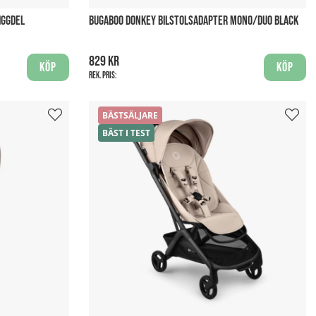
IGGDEL
BUGABOO DONKEY BILSTOLSADAPTER MONO/DUO BLACK
829 kr
Köp
Köp
Rek. pris:
BÄSTSÄLJARE
BÄST I TEST