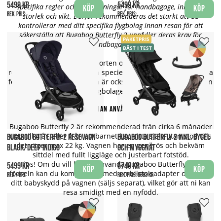
5499 kr
5499 kr
specifika regler och begränsningar för handbagage, inklusive
Köp
Köp
Rek. pris:
Rek. pris:
storlek och vikt. Därför rekommenderas det starkt att du
kontrollerar med ditt specifika flygbolag innan resan för att
säkerställa att Bugaboo Butterfly 2 uppfyller deras krav för
PAKETPRIS
handbagage.
BÄST I TEST
För att underlätta transporten och skydda vagnen under
resan erbjuder Bugaboo en speciellt designad transportväska
för Butterfly 2. Denna väska är också IATA-kompatibel och kan
hjälpa till att uppfylla flygbolagens krav för handbagage.
Från vilken ålder kan man använda Bugaboo Butterfly?
Bugaboo Butterfly 2 är rekommenderad från cirka 6 månader
upp till 4 år, eller från att barnet kan sitta själv utan stöd tills
BUGABOO BUTTERFLY 2 RESEVAGN
BUGABOO BUTTERFLY 2 INKL. BYGEL
det väger max 22 kg. Vagnen har en generös och bekväm
BLACK/DEEP INDIGO
OCH MYGGNÄT
sittdel med fullt liggläge och justerbart fotstöd.
Tips! Om du vill kunna använda Bugaboo Butterfly från
5499 kr
5749 kr
Köp
Köp
födseln kan du komplettera med en bilstolsadapter och fästa
Rek. pris:
Rek. pris:
6383 kr
ditt babyskydd på vagnen (säljs separat), vilket gör att ni kan
resa smidigt med en nyfödd.