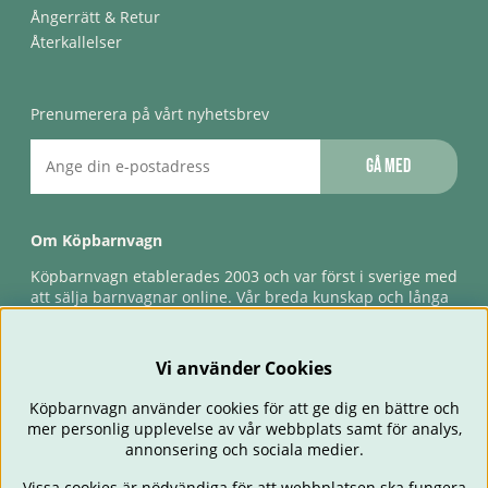
Ångerrätt & Retur
Återkallelser
Prenumerera på vårt nyhetsbrev
Gå med
Om Köpbarnvagn
Köpbarnvagn etablerades 2003 och var först i sverige med
att sälja barnvagnar online. Vår breda kunskap och långa
erfarenhet gör att vi kan ge den bästa servicen till våra
kunder, både innan och efter köp. Snabb leverans,
förlossningsgaranti & förlängd ångerrätt.
Vi använder Cookies
Köpbarnvagn använder cookies för att ge dig en bättre och
mer personlig upplevelse av vår webbplats samt för analys,
annonsering och sociala medier.
Vissa cookies är nödvändiga för att webbplatsen ska fungera