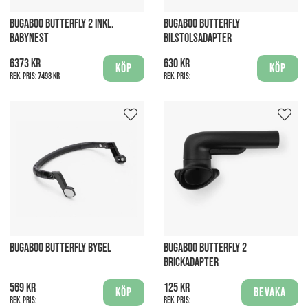
BUGABOO BUTTERFLY 2 INKL.
BUGABOO BUTTERFLY
BABYNEST
BILSTOLSADAPTER
6373 kr
630 kr
Köp
Köp
Rek. pris:
7498 kr
Rek. pris:
BUGABOO BUTTERFLY BYGEL
BUGABOO BUTTERFLY 2
BRICKADAPTER
569 kr
125 kr
Köp
Bevaka
Rek. pris:
Rek. pris: