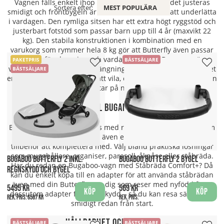
Vagnen fälls enkelt ihop med en hand, ryggstödet justeras
Sortera efter:
MEST POPULÄRA
smidigt och frontbygeln är lätt att ta av – allt för att underlätta
i vardagen. Den rymliga sitsen har ett extra högt ryggstöd och
justerbart fotstöd som passar barn upp till 4 år (maxvikt 22
kg). Den stabila konstruktionen i kombination med en
varukorg som rymmer hela 8 kg gör att Butterfly även passar
utmärkt för shopping och vardagsutflykter. Den generösa
PAKETPRIS
BÄSTSÄLJARE
vilopositionen och den förlängningsbara suffletten ger barnet
BÄSTSÄLJARE
en trygg och bekväm plats att vila, oavsett om ni är ute på stan
eller väntar på nästa flyg.
Tillbehör till Bugaboo Butterfly
Bugaboo Butterfly levereras med regnskydd och sittdyna som
standard, men det finns även ett brett utbud av smarta
tillbehör att komplettera med. Välj bland praktiska lösningar
som mugghållare, organiser, parasoll, åkpåse eller ståbräda.
BUGABOO BUTTERFLY 2 INKL.
BUGABOO BUTTERFLY 2 BYGEL
Har du redan en Bugaboo-vagn med Ståbräda Comfort+? Då
REGNSKYDD OCH BYGEL
kan du enkelt köpa till en adapter för att använda ståbrädan
även med din Butterfly. För dig som reser med nyfödd finns
5495 kr
569 kr
Köp
Köp
dessutom adapter för babyskydd – så du kan resa säkert och
Rek. pris:
6567 kr
Rek. pris:
smidigt redan från start.
Hållbarhet och garanti
BÄSTSÄLJARE
BÄSTSÄLJARE