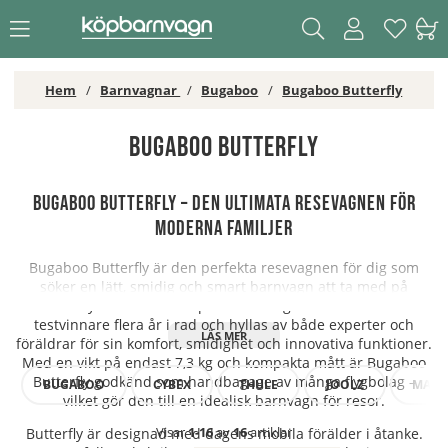
Hem
Barnvagnar
Bugaboo
Bugaboo Butterfly
Bugaboo Butterfly
Bugaboo Butterfly – Den ultimata resevagnen för
moderna familjer
Bugaboo Butterfly är den perfekta resevagnen för dig som
söker en lätt, smidig och smart barnvagn att ta med på
äventyret. Denna kompakta resevagn har utsetts till
testvinnare flera år i rad och hyllas av både experter och
föräldrar för sin komfort, smidighet och innovativa funktioner.
Med en vikt på endast 7,3 kg och kompakta mått är Bugaboo
Butterfly godkänd som handbagage av många flygbolag –
BUGABOO
CYBEX
THULE
JOOLZ
MAXI-
vilket gör den till en idealisk barnvagn för resor.
Visar
1-16
av
16
artiklar
Butterfly är designad med dagens mobila förälder i åtanke.