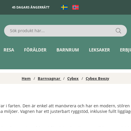
45 DAGARS ÅNGERRÄTT
RESA
FÖRÄLDER
BARNRUM
LEKSAKER
ERB
Hem
Barnvagnar
Cybex
Cybex Beezy
rar i farten. Den är enkel att manövrera och har en modern, stilren
na miljöer. Vagnen har ett justerbart ryggstöd, inklusive fullt liggl
ex Beezy ett perfekt val för aktiva familjer som vill ha en praktis