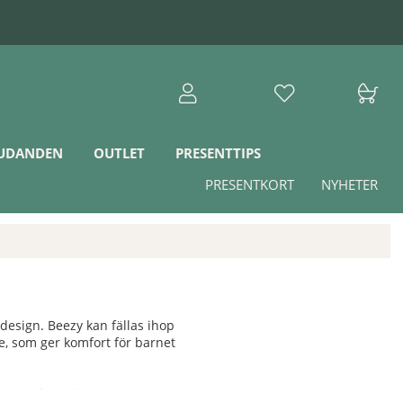
JUDANDEN
OUTLET
PRESENTTIPS
PRESENTKORT
NYHETER
 design. Beezy kan fällas ihop
äge, som ger komfort för barnet
k och mångsidig vagn.