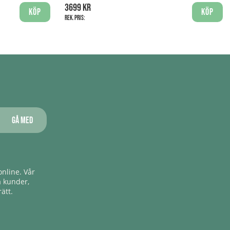
3699 kr
Köp
Köp
Rek. pris:
Gå med
nline. Vår
a kunder,
ätt.