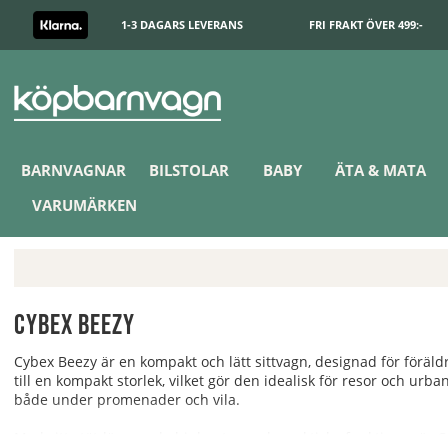
1-3 DAGARS LEVERANS
FRI FRAKT ÖVER 499:-
BARNVAGNAR
BILSTOLAR
BABY
ÄTA & MATA
VARUMÄRKEN
Cybex Beezy
Cybex Beezy är en kompakt och lätt
sittvagn
, designad för föräld
till en kompakt storlek, vilket gör den idealisk för resor och urba
både under promenader och vila.
Med sitt stötdämpande hjulsystem och praktiska funktioner är Cyb