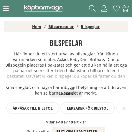
Hem
Bilbarnstolar
Bilspeglar
Bilspeglar
Här finner du ett stort urval av bilspeglar från kända
varumärken som bl.a. Axkid, BabyDan, Britax & Diono.
Bilspegeln placeras i baksätet och gör att du kan hålla ett öga
på barnet som sitter i den bakåtvända bilbarnstolen i
baksätet. Oavsett vilken bilspegel du köper så fäster du den
alltid enkelt i nackstödet på sätet. Det finns både stora och
små speglar, och några har inbyggd belysning så att du även
kan se barnet när det är mörkt.
ÅKPÅSAR TILL BILSTOL
LEKSAKER FÖR BILSTOL
BASE
Visar
1-10
av
10
artiklar
Sortera efter:
BUTIKENS FAVORITER