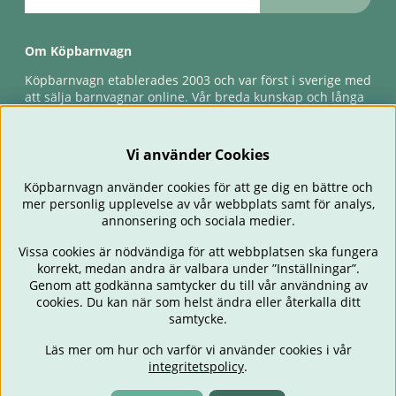
Om Köpbarnvagn
Köpbarnvagn etablerades 2003 och var först i sverige med
att sälja barnvagnar online. Vår breda kunskap och långa
erfarenhet gör att vi kan ge den bästa servicen till våra
kunder, både innan och efter köp. Snabb leverans,
förlossningsgaranti & förlängd ångerrätt.
Vi använder Cookies
Köpbarnvagn använder cookies för att ge dig en bättre och
mer personlig upplevelse av vår webbplats samt för analys,
annonsering och sociala medier.
Vissa cookies är nödvändiga för att webbplatsen ska fungera
korrekt, medan andra är valbara under ”Inställningar”.
Genom att godkänna samtycker du till vår användning av
cookies. Du kan när som helst ändra eller återkalla ditt
BARNVAGNAR
BILSTOLAR
BABY
ÄTA & MATA
RESA
samtycke.
FÖRÄLDER
BARNRUM
LEKSAKER
ERBJUDANDEN
Läs mer om hur och varför vi använder cookies i vår
OUTLET
PRESENTTIPS
integritetspolicy
.