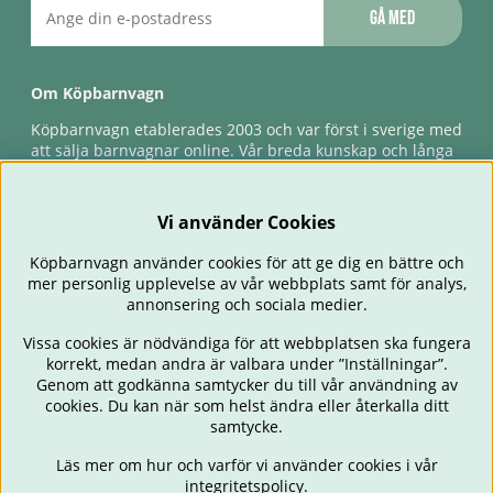
Gå med
Om Köpbarnvagn
Köpbarnvagn etablerades 2003 och var först i sverige med
att sälja barnvagnar online. Vår breda kunskap och långa
erfarenhet gör att vi kan ge den bästa servicen till våra
kunder, både innan och efter köp. Snabb leverans,
förlossningsgaranti & förlängd ångerrätt.
Vi använder Cookies
Köpbarnvagn använder cookies för att ge dig en bättre och
mer personlig upplevelse av vår webbplats samt för analys,
annonsering och sociala medier.
Vissa cookies är nödvändiga för att webbplatsen ska fungera
korrekt, medan andra är valbara under ”Inställningar”.
Genom att godkänna samtycker du till vår användning av
cookies. Du kan när som helst ändra eller återkalla ditt
BARNVAGNAR
BILSTOLAR
BABY
ÄTA & MATA
RESA
samtycke.
FÖRÄLDER
BARNRUM
LEKSAKER
ERBJUDANDEN
Läs mer om hur och varför vi använder cookies i vår
OUTLET
PRESENTTIPS
integritetspolicy
.