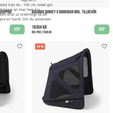
led från 86 - 106 cm, vilket gör
mligare än man kan tro.
 KNAPPAR
BUGABOO DONKEY 6 BARNVAGN INKL. TILLBEHÖR
kan dras ut ordentligt så att
 bara en hand. Om du använder
18364 kr
Köp
Köp
Rek. pris:
21605 kr
15