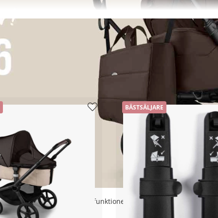
COSI
CRESCENT
JOIE
NUNA
BUMPRIDER
BÄSTSÄLJARE
et flexibla chassit och smarta funktioner har Bugaboo lanserat d
 textilier och underrede.