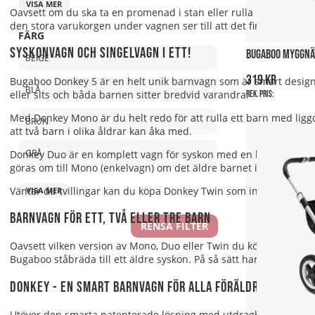
VISA MER
Oavsett om du ska ta en promenad i stan eller rulla i skogen ä
den stora varukorgen under vagnen ser till att det finns tillräck
FÄRG
Syskonvagn och singelvagn i ett!
BUGABOO MYGGNÄT
BEIGE
319 kr
Bugaboo Donkey 5 är en helt unik barnvagn som är smart designad
BLÅ
eller sits och båda barnen sitter bredvid varandra.
Rek. pris:
Med Donkey Mono är du helt redo för att rulla ett barn med liggd
BRUN
att två barn i olika åldrar kan åka med.
GRÅ
Donkey Duo är en komplett vagn för syskon med en liggdel och 
göras om till Mono (enkelvagn) om det äldre barnet inte vill sitta
Väntar du tvillingar kan du köpa Donkey Twin som innehåller två l
VISA MER
Barnvagn för ett, två eller tre barn
RENSA FILTER
Oavsett vilken version av Mono, Duo eller Twin du köper kan du 
Bugaboo ståbräda till ett äldre syskon. På så sätt har vagnen plats
Donkey - en smart barnvagn för alla föräldrar
Utöver den smarta patenterade lösning med utdragbart chassi ha