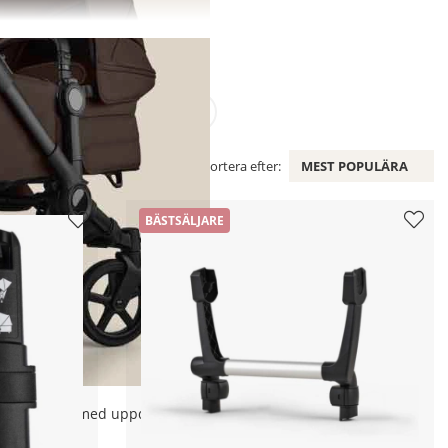
STOKKE
EMMALJUNGA
Sortera efter:
MEST POPULÄRA
BÄSTSÄLJARE
en här vagnen med uppdaterade