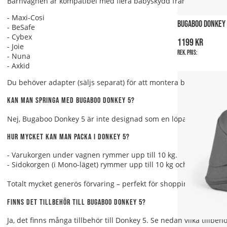
Barnvagnen är kompatibel med flera babyskydd från populära 
- Maxi-Cosi
BUGABOO DONKEY 
- BeSafe
- Cybex
1199 kr
- Joie
Rek. pris:
- Nuna
- Axkid
Du behöver adapter (säljs separat) för att montera babyskyddet 
Kan man springa med Bugaboo Donkey 5?
Nej, Bugaboo Donkey 5 är inte designad som en löparvagn. Den är 
Hur mycket kan man packa i Donkey 5?
- Varukorgen under vagnen rymmer upp till 10 kg.
- Sidokorgen (i Mono-läget) rymmer upp till 10 kg och har lock.
Totalt mycket generös förvaring – perfekt för shopping eller dags
Finns det tillbehör till Bugaboo Donkey 5?
Ja, det finns många tillbehör till Donkey 5. Se nedan vilka tillbeh