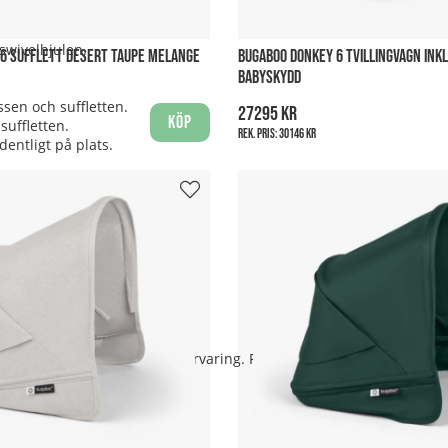
 swivelhjulen.
6 SUFFLETT DESERT TAUPE MELANGE
BUGABOO DONKEY 6 TVILLINGVAGN INKL
BABYSKYDD
sen och suffletten.
27295 kr
Köp
suffletten.
Rek. pris:
30146 kr
rdentligt på plats.
r även i tvillingläge.
t underlättar vid resor eller förvaring. För en ännu mer kompakt ih