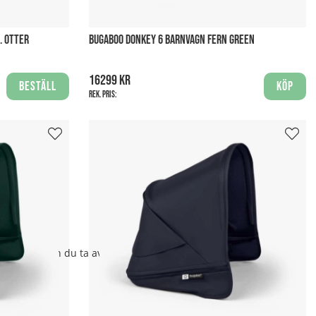
. OTTER
BUGABOO DONKEY 6 BARNVAGN FERN GREEN
16299 kr
Beställ
Köp
Rek. pris:
opfällning kan du ta av delarna