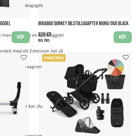
ta design. Sidobagagekorgen och
IGGDEL
BUGABOO DONKEY BILSTOLSADAPTER MONO/DUO BLACK
829 kr
 man kan fästa en extra liggdel
Köp
Köp
Rek. pris:
enkelt med ett Extension Set så
PAKETPRIS
ubbel kan Duo-vagnen snabbt
 plats för fler kan du köpa en
est praktiska vagnarna på