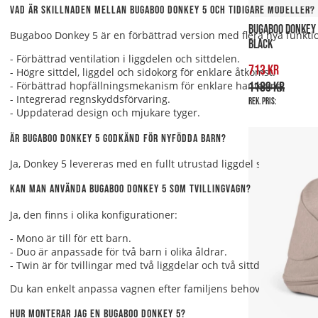
Vad är skillnaden mellan Bugaboo Donkey 5 och tidigare modeller?
BUGABOO DONKEY
Bugaboo Donkey 5 är en förbättrad version med flera nya funkti
BLACK
- Förbättrad ventilation i liggdelen och sittdelen.
713 kr
- Högre sittdel, liggdel och sidokorg för enklare åtkomst.
1189 kr
- Förbättrad hopfällningsmekanism för enklare hantering.
- Integrerad regnskyddsförvaring.
Rek. pris:
- Uppdaterad design och mjukare tyger.
Är Bugaboo Donkey 5 godkänd för nyfödda barn?
Ja, Donkey 5 levereras med en fullt utrustad liggdel som är godkän
Kan man använda Bugaboo Donkey 5 som tvillingvagn?
Ja, den finns i olika konfigurationer:
- Mono
är till för ett barn.
- Duo
är anpassade för två barn i olika åldrar.
- Twin
är för tvillingar med två liggdelar och två sittdelar.
Du kan enkelt anpassa vagnen efter familjens behov.
Hur monterar jag en Bugaboo Donkey 5?