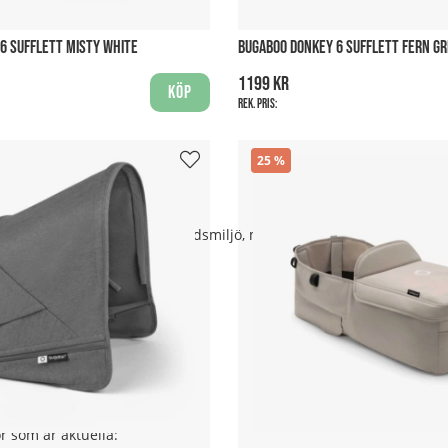
märken som:
6 SUFFLETT MISTY WHITE
BUGABOO DONKEY 6 SUFFLETT FERN G
1199 kr
Köp
Rek. pris:
25
på chassit.
stabil och lätt att köra i stadsmiljö, men inte avsedd för jogging 
utflykter.
ör som är aktuella: