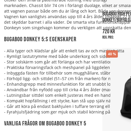
marknaden. Chassit blir 74 cm i förlängt duoläge, vilket är smal
att vagnen passar både om du är lång och kort. Både varukorgen
BUGABOO HIGH P
Vagnen kan vanligtvis användas upp till 4 års ålder (maxvikt 22 k
DONKEY/BUFFALO
det skyddar barnet i alla väder. De smarta vita funktionsknapp
Donkeyn som singelvagn kommer du verkligen att uppskatta den lä
720 kr
Rek. pris:
Bugaboo Donkey 5:s egenskaper
- Alla tyger och klädslar går att enkelt tas av och maskintvätta
40
- Rymligt lastutrymme med både underkorg och sidokorg – rymme
- Stor solskärm som går att förlänga och har ventilationsfönster f
- Praktiska förvaringsfack och meshpanel på liggdelen för smidi
- Inbyggda fästen för tillbehör som mugghållare, ståbräda eller 
- Förhöjd ligg- och sittdel (51–57 cm från marken) för närmare 
- Enhandsgrepp med minnesfunktion för att snabbt lossa sitt- el
- Användbar från nyfödd upp till cirka 4 års ålder (maxvikt 22 kg)
- Lutningsbar sittdel som enkelt justeras med en hand
- Kompakt hopfällning i ett stycke, kan stå upp själv när den är i
- Går att köra på endast bakhjulen i tuffare terräng eller på str
- Fyrahjulsfjädring som ger mjuk och stabil körning på alla unde
Vanliga frågor om Bugaboo Donkey 5