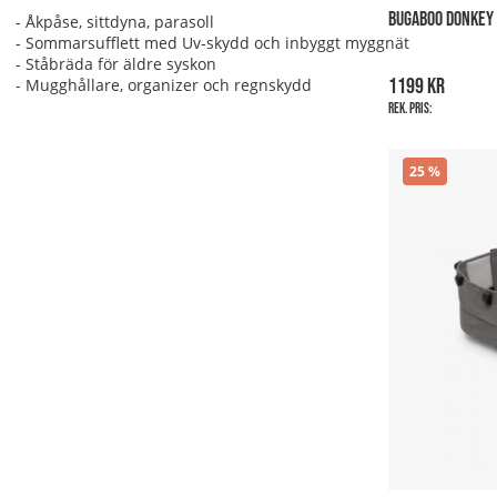
BUGABOO DONKEY 
- Åkpåse, sittdyna, parasoll
- Sommarsufflett med Uv-skydd och inbyggt myggnät
- Ståbräda för äldre syskon
1199 kr
- Mugghållare, organizer och regnskydd
Rek. pris:
25