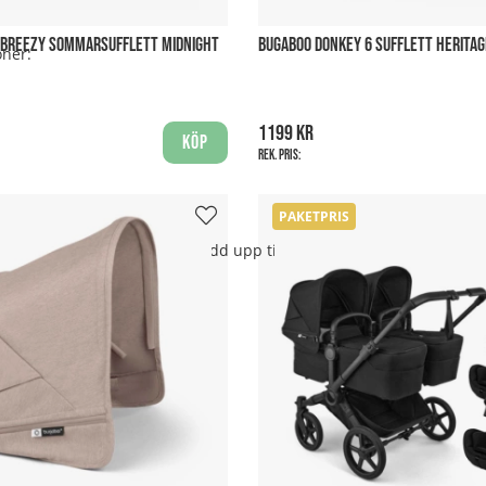
 BREEZY SOMMARSUFFLETT MIDNIGHT
BUGABOO DONKEY 6 SUFFLETT HERITAG
oner:
1199 kr
Köp
Rek. pris:
PAKETPRIS
d för användning från nyfödd upp till cirka 6 månader, eller tills b