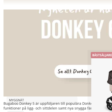
BUGABOO
CYBEX
THULE
JOOLZ
MAXI-
Visar
28
av
28
artiklar
BÄSTSÄLJARE
PRODUKTTYP
ADAPTER
BARNVAGNSPAKET
DUOVAGN
MYGGNÄT
Bugaboo Donkey 5 är uppföljaren till populära Donkey 3. Med d
funktioner på ligg- och sittdelen samt nya snygga färger på både