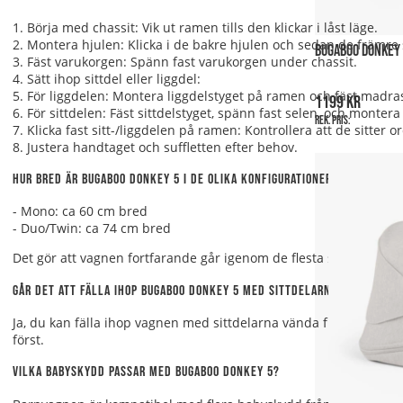
1. Börja med chassit
: Vik ut ramen tills den klickar i låst läge.
2. Montera hjulen
: Klicka i de bakre hjulen och sedan de främre
BUGABOO DONKEY 
3. Fäst varukorgen
: Spänn fast varukorgen under chassit.
4. Sätt ihop sittdel eller liggdel
:
5. För liggdelen: Montera liggdelstyget på ramen och fäst madras
1199 kr
6. För sittdelen: Fäst sittdelstyget, spänn fast selen, och montera 
Rek. pris:
7. Klicka fast sitt-/liggdelen på ramen
: Kontrollera att de sitter o
8. Justera handtaget och suffletten
efter behov.
Hur bred är Bugaboo Donkey 5 i de olika konfigurationerna?
- Mono
: ca 60 cm bred
- Duo/Twin
: ca 74 cm bred
Det gör att vagnen fortfarande går igenom de flesta standarddörra
Går det att fälla ihop Bugaboo Donkey 5 med sittdelarna på?
Ja, du kan fälla ihop vagnen med sittdelarna vända framåt, vilke
först.
Vilka babyskydd passar med Bugaboo Donkey 5?