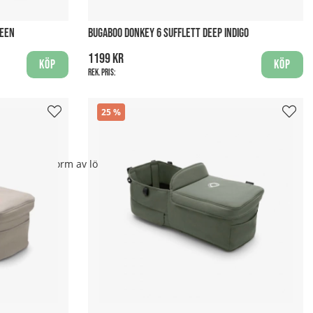
REEN
BUGABOO DONKEY 6 SUFFLETT DEEP INDIGO
1199 kr
Köp
Köp
Rek. pris:
25
eller någon form av löpning.