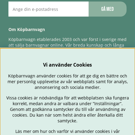
Gå med
Om Köpbarnvagn
Köpbarnvagn etablerades 2003 och var först i sverige med
att sälja barnvagnar online. Vår breda kunskap och långa
erfarenhet gör att vi kan ge den bästa servicen till våra
kunder, både innan och efter köp. Snabb leverans,
förlossningsgaranti & förlängd ångerrätt.
Vi använder Cookies
Köpbarnvagn använder cookies för att ge dig en bättre och
mer personlig upplevelse av vår webbplats samt för analys,
annonsering och sociala medier.
Vissa cookies är nödvändiga för att webbplatsen ska fungera
korrekt, medan andra är valbara under ”Inställningar”.
Genom att godkänna samtycker du till vår användning av
cookies. Du kan när som helst ändra eller återkalla ditt
BARNVAGNAR
BILSTOLAR
BABY
ÄTA & MATA
RESA
samtycke.
FÖRÄLDER
BARNRUM
LEKSAKER
ERBJUDANDEN
Läs mer om hur och varför vi använder cookies i vår
OUTLET
PRESENTTIPS