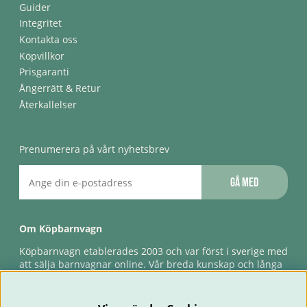
Guider
Integritet
Kontakta oss
Köpvillkor
Prisgaranti
Ångerrätt & Retur
Återkallelser
Prenumerera på vårt nyhetsbrev
Gå med
Om Köpbarnvagn
Köpbarnvagn etablerades 2003 och var först i sverige med
att sälja barnvagnar online. Vår breda kunskap och långa
erfarenhet gör att vi kan ge den bästa servicen till våra
kunder, både innan och efter köp. Snabb leverans,
förlossningsgaranti & förlängd ångerrätt.