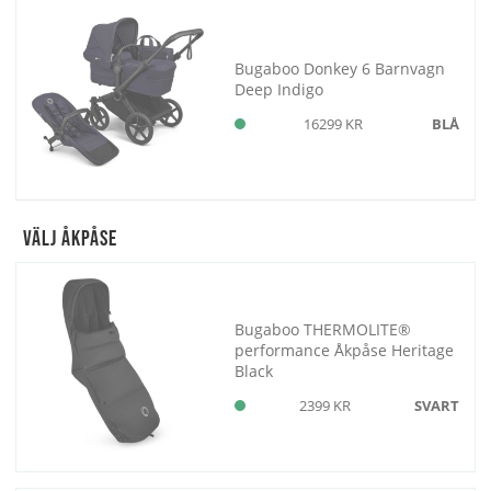
Bugaboo Donkey 6 Barnvagn
Deep Indigo
16299 KR
BLÅ
Välj Åkpåse
Bugaboo THERMOLITE®
performance Åkpåse Heritage
Black
2399 KR
SVART