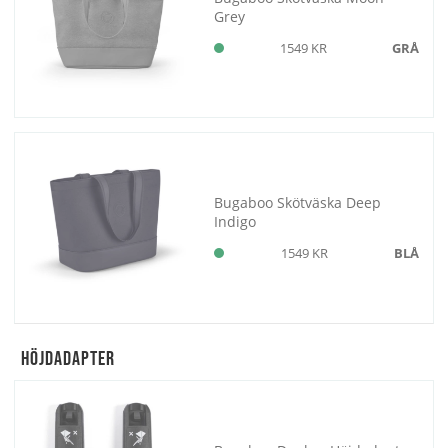
Grey
1549 KR
GRÅ
Bugaboo Skötväska Deep
Indigo
1549 KR
BLÅ
Höjdadapter