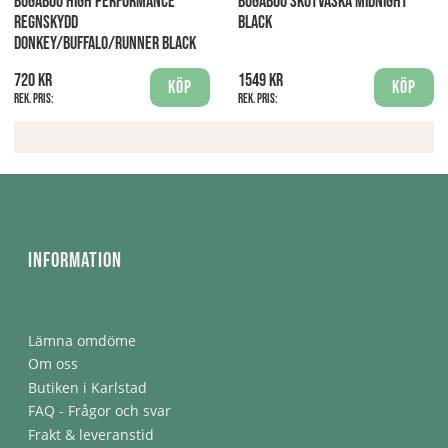
BUGABOO HIGH PERFORMANCE
BUGABOO SKÖTVÄSKA MIDNIGHT
REGNSKYDD
BLACK
DONKEY/BUFFALO/RUNNER BLACK
720 kr
1549 kr
Köp
Köp
Rek. pris:
Rek. pris:
Information
Lämna omdöme
Om oss
Butiken i Karlstad
FAQ - Frågor och svar
Frakt & leveranstid