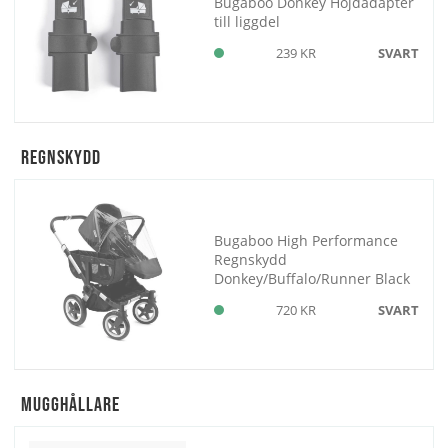
Bugaboo Donkey Höjdadapter
till liggdel
239 KR
SVART
Regnskydd
Bugaboo High Performance
Regnskydd
Donkey/Buffalo/Runner Black
720 KR
SVART
Mugghållare