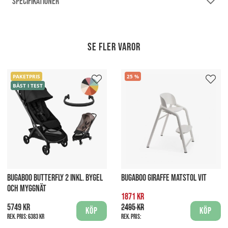
SPECIFIKATIONER
Se fler varor
PAKETPRIS
25
BÄST I TEST
BUGABOO BUTTERFLY 2 INKL. BYGEL
BUGABOO GIRAFFE MATSTOL VIT
OCH MYGGNÄT
1871 kr
5749 kr
2495 kr
Köp
Köp
Rek. pris:
6383 kr
Rek. pris: