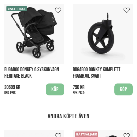
BÄST I TEST
BUGABOO DONKEY 6 SYSKONVAGN
BUGABOO DONKEY KOMPLETT
HERITAGE BLACK
FRAMHJUL SVART
20699 kr
790 kr
Köp
Köp
Rek. pris:
Rek. pris:
Andra köpte även
BÄSTSÄLJARE