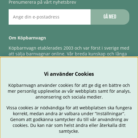
Prenumerera på vårt nyhetsbrev
Gå med
Om Köpbarnvagn
Köpbarnvagn etablerades 2003 och var först i sverige med
att sälja barnvagnar online. Vår breda kunskap och långa
erfarenhet gör att vi kan ge den bästa servicen till våra
kunder, både innan och efter köp. Snabb leverans,
förlossningsgaranti & förlängd ångerrätt.
Vi använder Cookies
Köpbarnvagn använder cookies för att ge dig en bättre och
mer personlig upplevelse av vår webbplats samt för analys,
annonsering och sociala medier.
Vissa cookies är nödvändiga för att webbplatsen ska fungera
korrekt, medan andra är valbara under ”Inställningar”.
Genom att godkänna samtycker du till vår användning av
cookies. Du kan när som helst ändra eller återkalla ditt
BARNVAGNAR
BILSTOLAR
BABY
ÄTA & MATA
RESA
samtycke.
FÖRÄLDER
BARNRUM
LEKSAKER
ERBJUDANDEN