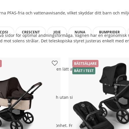
net aluminium och biobaserade material. Denna kombination minsk
erna PFAS-fria och vattenavvisande, vilket skyddar ditt barn och m
COSI
CRESCENT
JOIE
NUNA
BUMPRIDER
vå sidor för optimal andningsförmåga. Vagnen har en ergonomisk s
 mot solens strålar. Det teleskopiska styret justeras enkelt med en
BÄSTSÄLJARE
all-terrain-hjul som gör den lätt att köra på alla underlag, från s
BÄST I TEST
t och bättre kontroll.
p med en hand, både med och utan sitt-/liggdel monterad. Perfekt 
erade av naturens lugn och skönhet. Från jordnära toner som Des