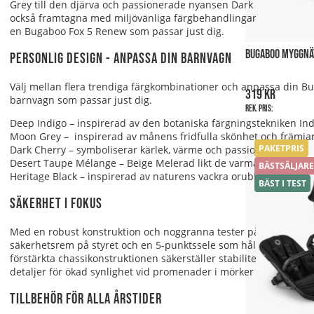
Grey till den djärva och passionerade nyansen Dark Cherry, kan du
också framtagna med miljövänliga färgbehandlingar för att minime
en Bugaboo Fox 5 Renew som passar just dig.
BUGABOO MYGGNÄT
Personlig design - Anpassa din barnvagn
Välj mellan flera trendiga färgkombinationer och anpassa din Bug
319 kr
barnvagn som passar just dig.
Rek. pris:
Deep Indigo – inspirerad av den botaniska färgningstekniken Indi
Moon Grey – inspirerad av månens fridfulla skönhet och främjar
PAKETPRIS
Dark Cherry – s
ymboliserar kärlek, värme och passion och påmin
Desert Taupe Mélange – Beige Melerad likt de varma skiftande 
BÄSTSÄLJARE
Heritage Black – inspirerad av naturens vackra orubbliga bergs
BÄST I TEST
Säkerhet i fokus
Med en robust konstruktion och noggranna tester på över 7 000
säkerhetsrem på styret och en 5-punktssele som håller barnet s
förstärkta chassikonstruktionen säkerställer stabilitet även u
detaljer för ökad synlighet vid promenader i mörker eller dåliga lj
Tillbehör för alla årstider