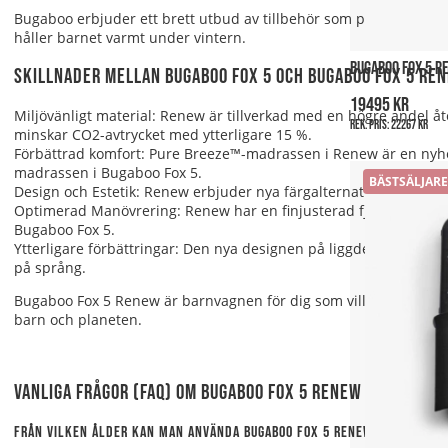
Bugaboo erbjuder ett brett utbud av tillbehör som parasoll, my
håller barnet varmt under vintern.
BUGABOO FOX 5 RE
Skillnader mellan Bugaboo Fox 5 och Bugaboo Fox 5 Re
19495 kr
Miljövänligt material: Renew är tillverkad med en högre andel å
Rek. pris:
22267 kr
minskar CO2-avtrycket med ytterligare 15 %.
Förbättrad komfort: Pure Breeze™-madrassen i Renew är en nyhe
madrassen i Bugaboo Fox 5.
BÄSTSÄLJARE
Design och Estetik: Renew erbjuder nya färgalternativ inspirera
Optimerad Manövrering: Renew har en finjusterad fjädring vid f
Bugaboo Fox 5.
Ytterligare förbättringar: Den nya designen på liggdelen har ett
på språng.
Bugaboo Fox 5 Renew är barnvagnen för dig som vill kombinera hål
barn och planeten.
Vanliga Frågor (FAQ) om Bugaboo Fox 5 Renew
Från vilken ålder kan man använda Bugaboo Fox 5 Renew?