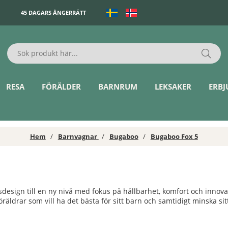
45 DAGARS ÅNGERRÄTT
RESA
FÖRÄLDER
BARNRUM
LEKSAKER
ERB
Hem
Barnvagnar
Bugaboo
Bugaboo Fox 5
esign till en ny nivå med fokus på hållbarhet, komfort och innova
ldrar som vill ha det bästa för sitt barn och samtidigt minska sitt