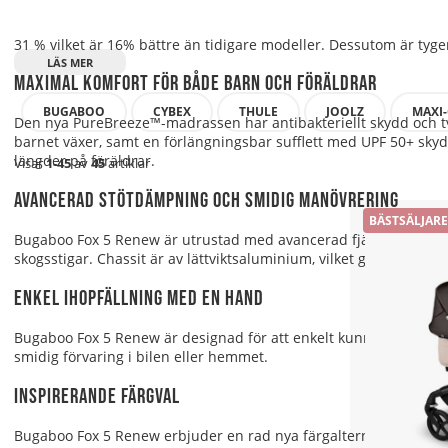
Bugaboo Fox 5 Renew är tillverkad av återvunna tyger, återvun
31 % vilket är 16% bättre än tidigare modeller. Dessutom är tyg
Maximal komfort för både barn och föräldrar
BUGABOO
CYBEX
THULE
JOOLZ
MAXI-
Den nya PureBreeze™-madrassen har antibakteriellt skydd och t
barnet växer, samt en förlängningsbar sufflett med UPF 50+ skydd
längder på föräldrar.
Visar
1-45
av
45
artiklar
Avancerad stötdämpning och smidig manövrering
BÄSTSÄLJARE
Bugaboo Fox 5 Renew är utrustad med avancerad fjädring och stora 
skogsstigar. Chassit är av lättviktsaluminium, vilket ger en låg vik
Enkel ihopfällning med en hand
Bugaboo Fox 5 Renew är designad för att enkelt kunna fällas iho
smidig förvaring i bilen eller hemmet.
Inspirerande färgval
Bugaboo Fox 5 Renew erbjuder en rad nya färgalternativ inspir