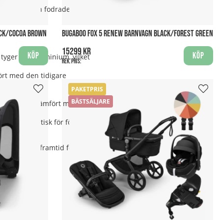
ommaren, medan fodrade åkpåsar
ACK/COCOA BROWN
BUGABOO FOX 5 RENEW BARNVAGN BLACK/FOREST GREEN
15299 kr
Köp
Köp
tyger och aluminium, vilket
Rek. pris:
ört med den tidigare
PAKETPRIS
.
BÄSTSÄLJARE
na underlag jämfört med
som är praktisk för föräldrar
 en bättre framtid för ditt