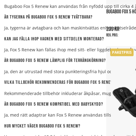
Bugaboo Fox 5 Renew kan användas från nyfödd upp till cirka 4 år
BUGABOO FOX 5 HÖ
Är tygerna på Bugaboo Fox 5 Renew tvättbara?
Ja, tygerna är avtagbara och kan maskintvättas enligt skötselråd
239 kr
Rek. pris:
Kan jag fälla ihop vagnen med sittdelen monterad?
Ja, Fox 5 Renew kan fällas ihop med sitt- eller liggdelen kvar på, 
PAKETPRIS
Är Bugaboo Fox 5 Renew lämplig för terrängkörning?
Ja, den är utrustad med stora punkteringsfria hjul och avancerad
Vilka tillbehör rekommenderas för Bugaboo Fox 5 Renew?
Rekommenderade tillbehör inkluderar åkpåsar, mugghållare, orga
Är Bugaboo Fox 5 Renew kompatibel med babyskydd?
Ja, med rätt adaptrar kan Fox 5 Renew användas tillsammans m
Hur mycket väger Bugaboo Fox 5 Renew?