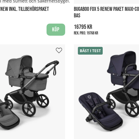
el med sufflett och säkerhetsbygel.
ENEW INKL. TILLBEHÖRSPAKET
BUGABOO FOX 5 RENEW PAKET MAXI-COS
BAS
16795 kr
Köp
Rek. pris:
19768 kr
BÄST I TEST