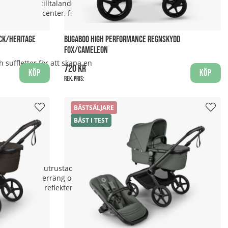
a estetiskt tilltalande utan är
 livfulla accenter, finns det
CK/HERITAGE
BUGABOO HIGH PERFORMANCE REGNSKYDD
FOX/CAMELEON
 suffletter för att skapa en
720 kr
Köp
Köp
Rek. pris:
BÄSTSÄLJARE
BÄST I TEST
rn. Vagnen är utrustad med en
r i kuperad terräng och den
utrustad med reflekterande