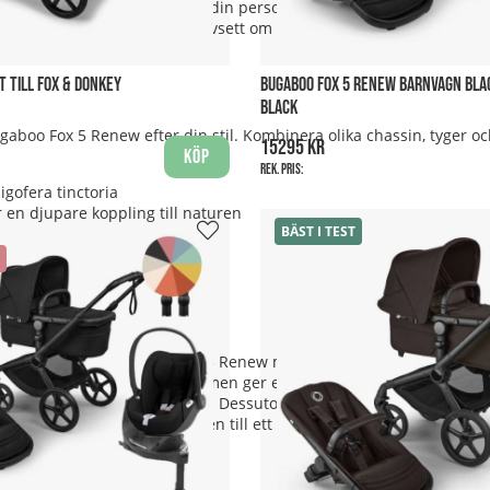
 välja en färg som speglar din personliga stil. Färgerna är inte bar
ra påverkan på miljön. Oavsett om du föredrar subtil elegans eller
 TILL FOX & DONKEY
BUGABOO FOX 5 RENEW BARNVAGN BLA
BLACK
aboo Fox 5 Renew efter din stil. Kombinera olika chassin, tyger och
15295 kr
Köp
Rek. pris:
gofera tinctoria
 en djupare koppling till naturen
BÄST I TEST
ner om att vårda nuet
sanddynorna i öknen
block
 km garanterar Bugaboo Fox 5 Renew maximal säkerhet för ditt ba
äkert på plats. Säkerhetsremmen ger extra trygghet vid promenade
nder mer krävande förhållanden. Dessutom är Bugaboo Fox 5 Renew 
usförhållanden, vilket gör den till ett säkert val året runt.