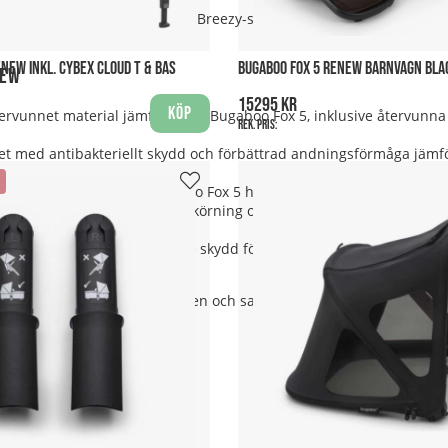
ggnät, åkpåsar och skötväskor. Breezy-suffletten är perfekt för s
NEW INKL. CYBEX CLOUD T & BAS
BUGABOO FOX 5 RENEW BARNVAGN BL
new
15295 kr
Köp
tervunnet material jämfört med Bugaboo Fox 5, inklusive återvunna 
Rek. pris:
t med antibakteriellt skydd och förbättrad andningsförmåga jämf
de av naturen, medan Bugaboo Fox 5 har en mer klassisk färgpalett
ramhjulen för ännu mjukare körning och bättre stabilitet på ojäm
 överdrag som erbjuder bättre skydd för barnet samt dold förvaring 
lbarhet, komfort och stil i en och samma produkt. Välj Renew - för