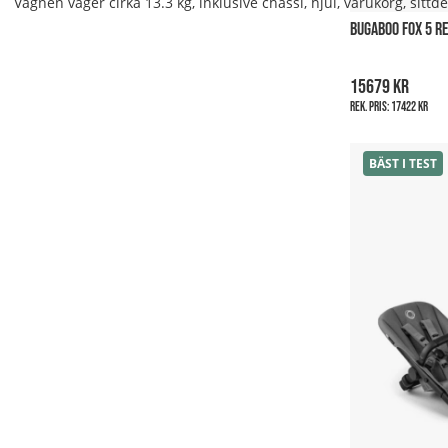
Vagnen väger cirka 13.3 kg, inklusive chassi, hjul, varukorg, sittd
BUGABOO FOX 5 R
15679 kr
Rek. pris:
17422 kr
BÄST I TEST