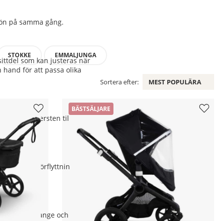
ar CO2-utsläppen med upp till
iljön på samma gång.
STOKKE
EMMALJUNGA
ittdel som kan justeras när
 hand för att passa olika
Sortera efter:
MEST POPULÄRA
BÄSTSÄLJARE
tadens kullersten till
för snabba förflyttningar och
ert Taupe Melange och Moon