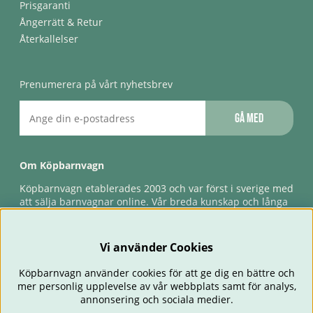
Prisgaranti
Ångerrätt & Retur
Återkallelser
Prenumerera på vårt nyhetsbrev
Gå med
Om Köpbarnvagn
Köpbarnvagn etablerades 2003 och var först i sverige med
att sälja barnvagnar online. Vår breda kunskap och långa
erfarenhet gör att vi kan ge den bästa servicen till våra
kunder, både innan och efter köp. Snabb leverans,
förlossningsgaranti & förlängd ångerrätt.
Vi använder Cookies
Köpbarnvagn använder cookies för att ge dig en bättre och
mer personlig upplevelse av vår webbplats samt för analys,
annonsering och sociala medier.