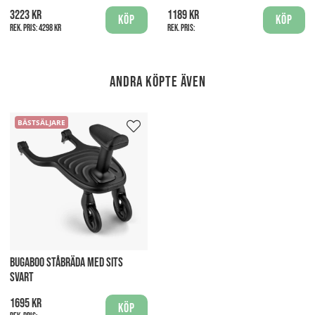
3223 kr
1189 kr
Köp
Köp
Rek. pris:
4298 kr
Rek. pris:
Andra köpte även
BÄSTSÄLJARE
BUGABOO STÅBRÄDA MED SITS
SVART
1695 kr
Köp