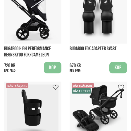
BUGABOO HIGH PERFORMANCE
BUGABOO FOX ADAPTER SVART
REGNSKYDD FOX/CAMELEON
720 kr
670 kr
Köp
Köp
Rek. pris:
Rek. pris:
BÄSTSÄLJARE
BÄSTSÄLJARE
BÄST I TEST