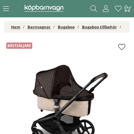
Hem
Barnvagnar
Bugaboo
Bugaboo tillbehör
Bugaboo Myggnät till Fox & Donkey
BÄSTSÄLJARE