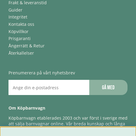
Frakt & leveranstid
Guider
Integritet
Kontakta oss
Köpvillkor
Prisgaranti
Ångerrätt & Retur
Återkallelser
Prenumerera på vårt nyhetsbrev
Gå med
Om Köpbarnvagn
Köpbarnvagn etablerades 2003 och var först i sverige med
att sälja barnvagnar online. Vår breda kunskap och långa
erfarenhet gör att vi kan ge den bästa servicen till våra
kunder, både innan och efter köp. Snabb leverans,