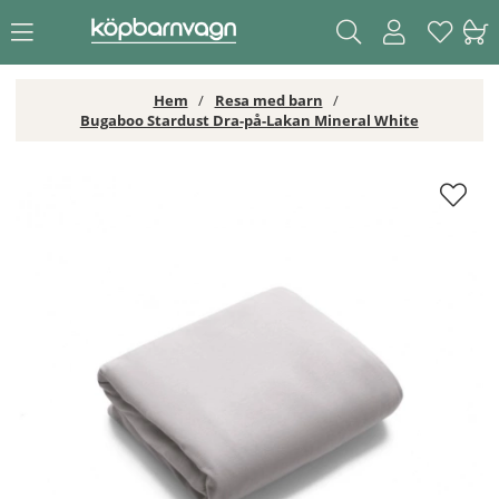
Hem
Resa med barn
Bugaboo Stardust Dra-på-Lakan Mineral White
Bugaboo Stardust Dra-på-Lakan Mineral White