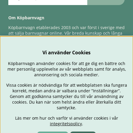
Om Köpbarnvagn
Köpbarnvagn etablerades 2003 och var först i sverige med
att sälja barnvagnar online. Vår breda kunskap och långa
erfarenhet gör att vi kan ge den bästa servicen till våra
kunder, både innan och efter köp. Snabb leverans,
förlossningsgaranti & förlängd ångerrätt.
Vi använder Cookies
Köpbarnvagn använder cookies för att ge dig en bättre och
mer personlig upplevelse av vår webbplats samt för analys,
annonsering och sociala medier.
Vissa cookies är nödvändiga för att webbplatsen ska fungera
korrekt, medan andra är valbara under ”Inställningar”.
Genom att godkänna samtycker du till vår användning av
cookies. Du kan när som helst ändra eller återkalla ditt
BARNVAGNAR
BILSTOLAR
BABY
ÄTA & MATA
RESA
samtycke.
FÖRÄLDER
BARNRUM
LEKSAKER
ERBJUDANDEN
Läs mer om hur och varför vi använder cookies i vår
OUTLET
PRESENTTIPS
integritetspolicy
.