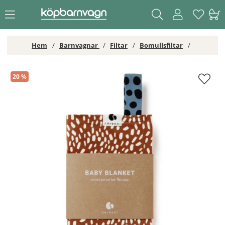
Hem
Barnvagnar
Filtar
Bomullsfiltar
Coracor Babyfilt bomull Spicy Sprinkles
20