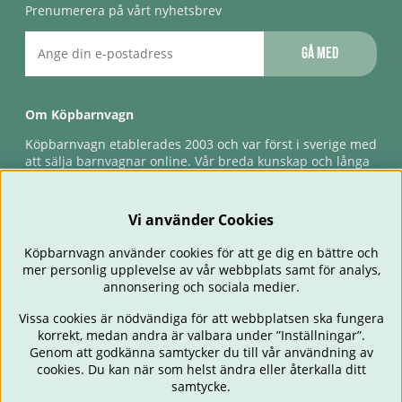
Prenumerera på vårt nyhetsbrev
Gå med
Om Köpbarnvagn
Köpbarnvagn etablerades 2003 och var först i sverige med
att sälja barnvagnar online. Vår breda kunskap och långa
erfarenhet gör att vi kan ge den bästa servicen till våra
kunder, både innan och efter köp. Snabb leverans,
förlossningsgaranti & förlängd ångerrätt.
Vi använder Cookies
Köpbarnvagn använder cookies för att ge dig en bättre och
mer personlig upplevelse av vår webbplats samt för analys,
annonsering och sociala medier.
Vissa cookies är nödvändiga för att webbplatsen ska fungera
korrekt, medan andra är valbara under ”Inställningar”.
Genom att godkänna samtycker du till vår användning av
cookies. Du kan när som helst ändra eller återkalla ditt
BARNVAGNAR
BILSTOLAR
BABY
ÄTA & MATA
RESA
samtycke.
FÖRÄLDER
BARNRUM
LEKSAKER
ERBJUDANDEN