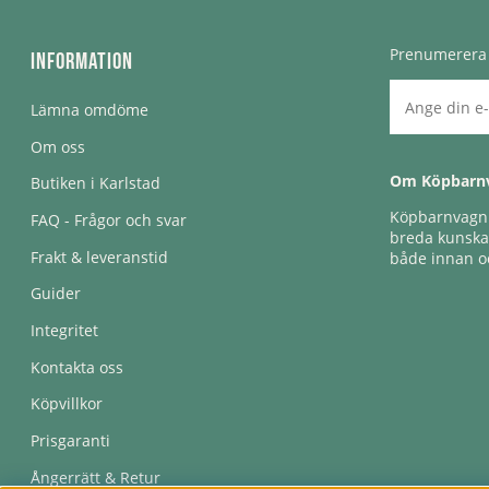
Prenumerera 
Information
Lämna omdöme
Om oss
Om Köpbarn
Butiken i Karlstad
Köpbarnvagn e
FAQ - Frågor och svar
breda kunskap
Frakt & leveranstid
både innan oc
Guider
Integritet
Kontakta oss
Köpvillkor
Prisgaranti
Ångerrätt & Retur