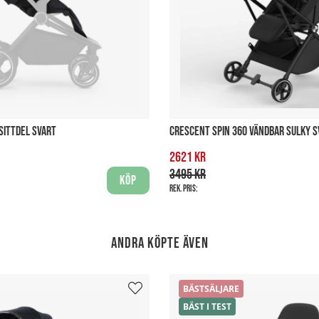
SITTDEL SVART
CRESCENT SPIN 360 VÄNDBAR SULKY S
2621 kr
3495 kr
Köp
Rek. pris:
Andra köpte även
BÄSTSÄLJARE
BÄST I TEST