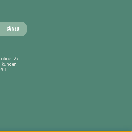
Gå med
nline. Vår
a kunder,
ätt.