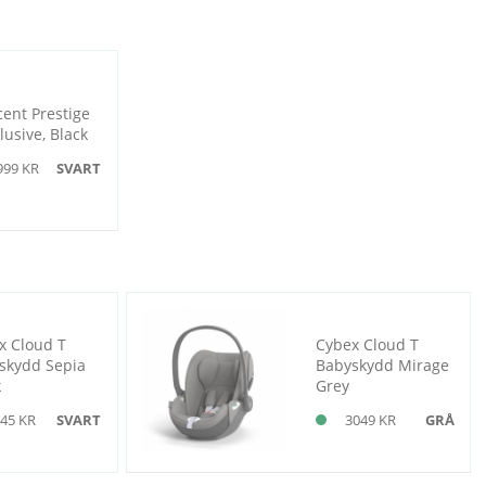
cent Prestige
lusive, Black
999 KR
SVART
x Cloud T
Cybex Cloud T
skydd Sepia
Babyskydd Mirage
k
Grey
45 KR
SVART
3049 KR
GRÅ