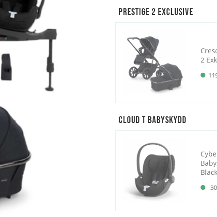
Prestige 2 Exclusive
Cres
2 Exk
11
Cloud T Babyskydd
Cybe
Baby
Blac
30