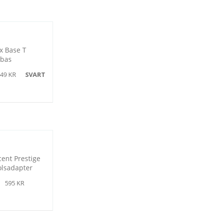
x Base T
xbas
49 KR
SVART
cent Prestige
olsadapter
595 KR