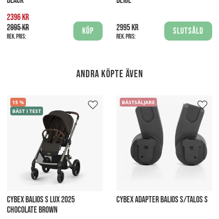
BLACK
BEIGE
2396 kr
2995 kr
2995 kr
Köp
Slutsåld
Rek. pris:
Rek. pris:
Andra köpte även
15
BÄSTSÄLJARE
BÄST I TEST
CYBEX BALIOS S LUX 2025
CYBEX ADAPTER BALIOS S/TALOS S
CHOCOLATE BROWN