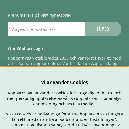
Prenumerera på vårt nyhetsbrev
Gå med
Om Köpbarnvagn
Köpbarnvagn etablerades 2003 och var först i sverige med
att sälja barnvagnar online. Vår breda kunskap och långa
erfarenhet gör att vi kan ge den bästa servicen till våra
kunder, både innan och efter köp. Snabb leverans,
förlossningsgaranti & förlängd ångerrätt.
Vi använder Cookies
Köpbarnvagn använder cookies för att ge dig en bättre och
mer personlig upplevelse av vår webbplats samt för analys,
annonsering och sociala medier.
Vissa cookies är nödvändiga för att webbplatsen ska fungera
korrekt, medan andra är valbara under ”Inställningar”.
Genom att godkänna samtycker du till vår användning av