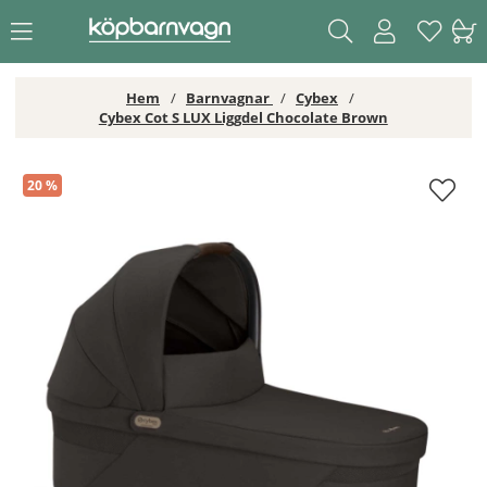
Hem
Barnvagnar
Cybex
Cybex Cot S LUX Liggdel Chocolate Brown
Cybex Cot S LUX Liggdel Chocolate Brown
20