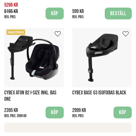
5266 kr
6195 kr
599 kr
Köp
Beställ
Rek. pris:
Rek. pris:
PAKETPRIS
CYBEX ATON B2 I-SIZE INKL. BAS
CYBEX BASE G3 ISOFIXBAS BLACK
ONE
2395 kr
2999 kr
Köp
Köp
Rek. pris:
3999 kr
Rek. pris: