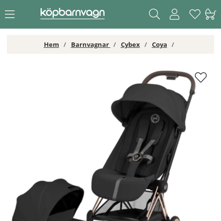
Hem
Barnvagnar
Cybex
Coya
Cybex Coya 2026 Duovagn Rosegold/Sepia Black