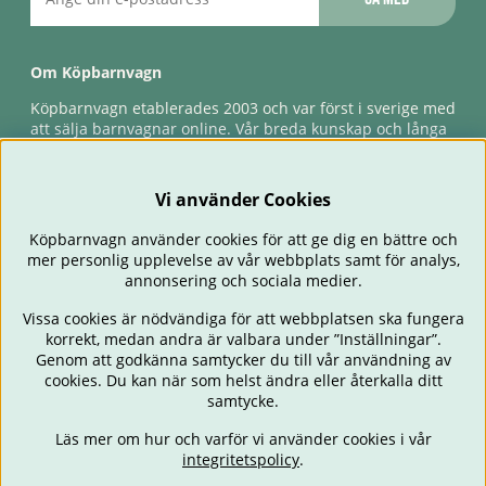
Om Köpbarnvagn
Köpbarnvagn etablerades 2003 och var först i sverige med
att sälja barnvagnar online. Vår breda kunskap och långa
erfarenhet gör att vi kan ge den bästa servicen till våra
kunder, både innan och efter köp. Snabb leverans,
förlossningsgaranti & förlängd ångerrätt.
Vi använder Cookies
Köpbarnvagn använder cookies för att ge dig en bättre och
mer personlig upplevelse av vår webbplats samt för analys,
annonsering och sociala medier.
Vissa cookies är nödvändiga för att webbplatsen ska fungera
korrekt, medan andra är valbara under ”Inställningar”.
Genom att godkänna samtycker du till vår användning av
cookies. Du kan när som helst ändra eller återkalla ditt
BARNVAGNAR
BILSTOLAR
BABY
ÄTA & MATA
RESA
samtycke.
FÖRÄLDER
BARNRUM
LEKSAKER
ERBJUDANDEN
Läs mer om hur och varför vi använder cookies i vår
OUTLET
PRESENTTIPS
integritetspolicy
.