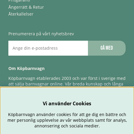
Ångerrätt & Retur
Återkallelser
Prenumerera på vårt nyhetsbrev
Gå med
Om Köpbarnvagn
Köpbarnvagn etablerades 2003 och var först i sverige med
att sälja barnvagnar online. Vår breda kunskap och långa
erfarenhet gör att vi kan ge den bästa servicen till våra
kunder, både innan och efter köp. Snabb leverans,
förlossningsgaranti & förlängd ångerrätt.
Vi använder Cookies
Köpbarnvagn använder cookies för att ge dig en bättre och
mer personlig upplevelse av vår webbplats samt för analys,
annonsering och sociala medier.