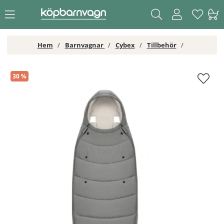
Hem
Barnvagnar
Cybex
Tillbehör
Cybex Platinum Åkpåse Mirage Grey
30