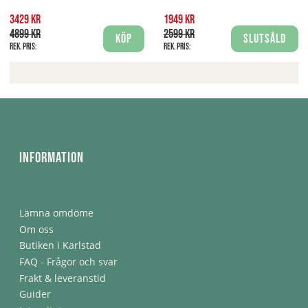
3429 kr
1949 kr
4899 kr
2599 kr
Köp
Slutsåld
Rek. pris:
Rek. pris:
Information
Lämna omdöme
Om oss
Butiken i Karlstad
FAQ - Frågor och svar
Frakt & leveranstid
Guider