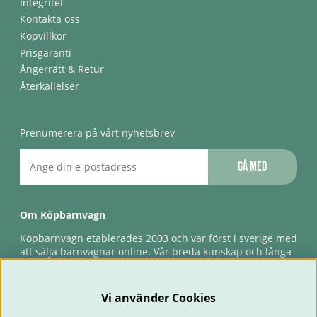
Integritet
Kontakta oss
Köpvillkor
Prisgaranti
Ångerrätt & Retur
Återkallelser
Prenumerera på vårt nyhetsbrev
Gå med
Om Köpbarnvagn
Köpbarnvagn etablerades 2003 och var först i sverige med
att sälja barnvagnar online. Vår breda kunskap och långa
erfarenhet gör att vi kan ge den bästa servicen till våra
kunder, både innan och efter köp. Snabb leverans,
förlossningsgaranti & förlängd ångerrätt.
Vi använder Cookies