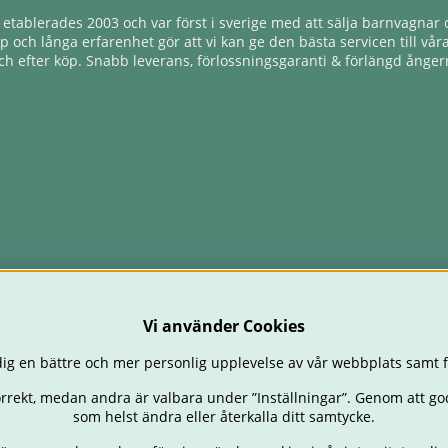
tablerades 2003 och var först i sverige med att sälja barnvagnar o
 och långa erfarenhet gör att vi kan ge den bästa servicen till vår
h efter köp. Snabb leverans, förlossningsgaranti & förlängd ångerr
Vi använder Cookies
ig en bättre och mer personlig upplevelse av vår webbplats samt f
orrekt, medan andra är valbara under ”Inställningar”. Genom att go
som helst ändra eller återkalla ditt samtycke.