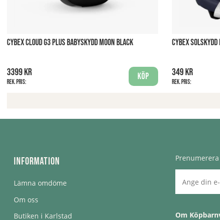
CYBEX CLOUD G3 PLUS BABYSKYDD MOON BLACK
CYBEX SOLSKYDD
3399 kr
349 kr
Köp
Rek. pris:
Rek. pris:
Prenumerera 
Information
Lämna omdöme
Om oss
Om Köpbarn
Butiken i Karlstad