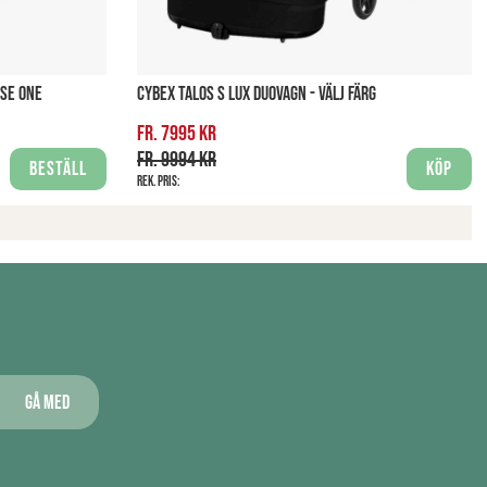
ASE ONE
CYBEX TALOS S LUX DUOVAGN - VÄLJ FÄRG
fr. 7995 kr
fr. 9994 kr
Beställ
Köp
Rek. pris:
Gå med