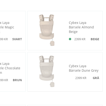
x Laya
Cybex Laya
ele Magic
Bärsele Almond
k
Beige
99 KR
SVART
2399 KR
BEIGE
x Laya
Cybex Laya
ele Chocolate
Bärsele Dune Grey
wn
2399 KR
GRÅ
399 KR
BRUN