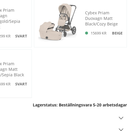
x Priam
Cybex Priam
agn
Duovagn Matt
gold/Sepia
Black/Cozy Beige
k
15699 KR
BEIGE
299 KR
SVART
x Priam
agn Matt
/Sepia Black
699 KR
SVART
Lagerstatus:
Beställningsvara 5-20 arbetsdagar