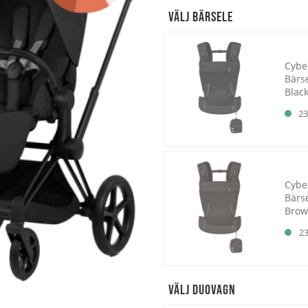
Välj Bärsele
Cybe
Bärs
Blac
23
Cybe
Bärs
Bro
2
Välj Duovagn