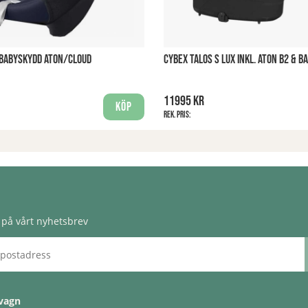
 BABYSKYDD ATON/CLOUD
CYBEX TALOS S LUX INKL. ATON B2 & B
11995 kr
Köp
Rek. pris:
på vårt nyhetsbrev
vagn