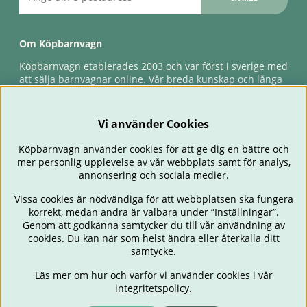
Om Köpbarnvagn
Köpbarnvagn etablerades 2003 och var först i sverige med
att sälja barnvagnar online. Vår breda kunskap och långa
erfarenhet gör att vi kan ge den bästa servicen till våra
kunder, både innan och efter köp. Snabb leverans,
förlossningsgaranti & förlängd ångerrätt.
Vi använder Cookies
Köpbarnvagn använder cookies för att ge dig en bättre och
mer personlig upplevelse av vår webbplats samt för analys,
annonsering och sociala medier.
Vissa cookies är nödvändiga för att webbplatsen ska fungera
korrekt, medan andra är valbara under ”Inställningar”.
Genom att godkänna samtycker du till vår användning av
cookies. Du kan när som helst ändra eller återkalla ditt
BARNVAGNAR
BILSTOLAR
BABY
ÄTA & MATA
RESA
samtycke.
FÖRÄLDER
BARNRUM
LEKSAKER
ERBJUDANDEN
Läs mer om hur och varför vi använder cookies i vår
OUTLET
PRESENTTIPS
integritetspolicy
.