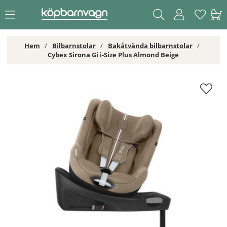
Hem
Bilbarnstolar
Bakåtvända bilbarnstolar
Cybex Sirona Gi i-Size Plus Almond Beige
Cybex Sirona Gi i-Size Plus Almond Beige