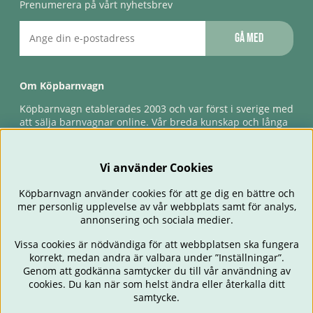
Prenumerera på vårt nyhetsbrev
Gå med
Om Köpbarnvagn
Köpbarnvagn etablerades 2003 och var först i sverige med
att sälja barnvagnar online. Vår breda kunskap och långa
erfarenhet gör att vi kan ge den bästa servicen till våra
kunder, både innan och efter köp. Snabb leverans,
förlossningsgaranti & förlängd ångerrätt.
Vi använder Cookies
Köpbarnvagn använder cookies för att ge dig en bättre och
mer personlig upplevelse av vår webbplats samt för analys,
annonsering och sociala medier.
Vissa cookies är nödvändiga för att webbplatsen ska fungera
korrekt, medan andra är valbara under ”Inställningar”.
Genom att godkänna samtycker du till vår användning av
cookies. Du kan när som helst ändra eller återkalla ditt
BARNVAGNAR
BILSTOLAR
BABY
ÄTA & MATA
RESA
samtycke.
FÖRÄLDER
BARNRUM
LEKSAKER
ERBJUDANDEN