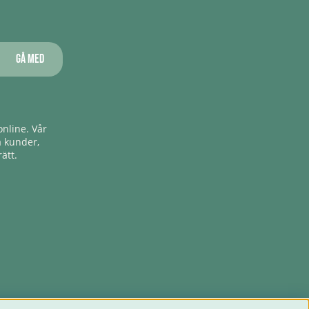
Gå med
nline. Vår
a kunder,
ätt.