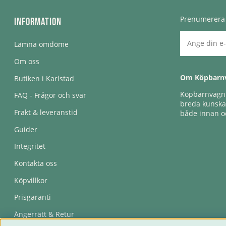
Prenumerera 
Information
Lämna omdöme
Om oss
Om Köpbarn
Butiken i Karlstad
Köpbarnvagn e
FAQ - Frågor och svar
breda kunskap
Frakt & leveranstid
både innan oc
Guider
Integritet
Kontakta oss
Köpvillkor
Prisgaranti
Ångerrätt & Retur