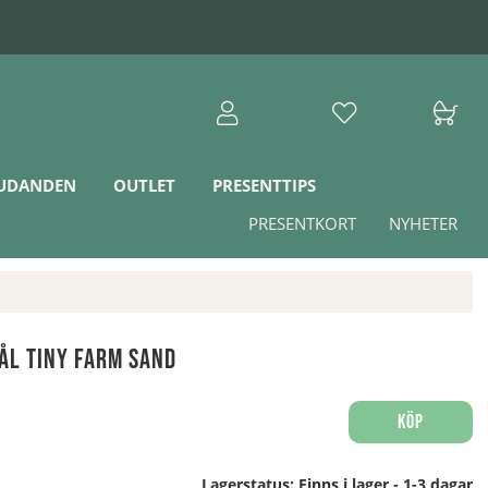
JUDANDEN
OUTLET
PRESENTTIPS
PRESENTKORT
NYHETER
ål Tiny Farm Sand
Köp
Lagerstatus:
Finns i lager - 1-3 dagar