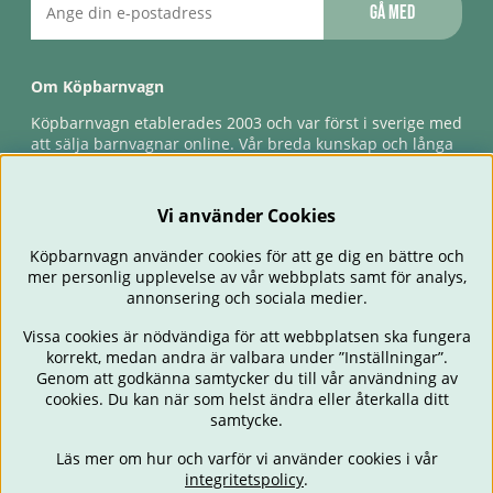
Gå med
Om Köpbarnvagn
Köpbarnvagn etablerades 2003 och var först i sverige med
att sälja barnvagnar online. Vår breda kunskap och långa
erfarenhet gör att vi kan ge den bästa servicen till våra
kunder, både innan och efter köp. Snabb leverans,
förlossningsgaranti & förlängd ångerrätt.
Vi använder Cookies
Köpbarnvagn använder cookies för att ge dig en bättre och
mer personlig upplevelse av vår webbplats samt för analys,
annonsering och sociala medier.
Vissa cookies är nödvändiga för att webbplatsen ska fungera
korrekt, medan andra är valbara under ”Inställningar”.
Genom att godkänna samtycker du till vår användning av
cookies. Du kan när som helst ändra eller återkalla ditt
BARNVAGNAR
BILSTOLAR
BABY
ÄTA & MATA
RESA
samtycke.
FÖRÄLDER
BARNRUM
LEKSAKER
ERBJUDANDEN
Läs mer om hur och varför vi använder cookies i vår
OUTLET
PRESENTTIPS
integritetspolicy
.