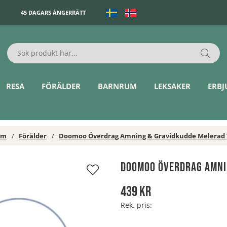
45 DAGARS ÅNGERRÄTT
RESA
FÖRÄLDER
BARNRUM
LEKSAKER
ERB
em
Förälder
Doomoo Överdrag Amning & Gravidkudde Melerad 
Doomoo Överdrag Amni
439
kr
Rek. pris: