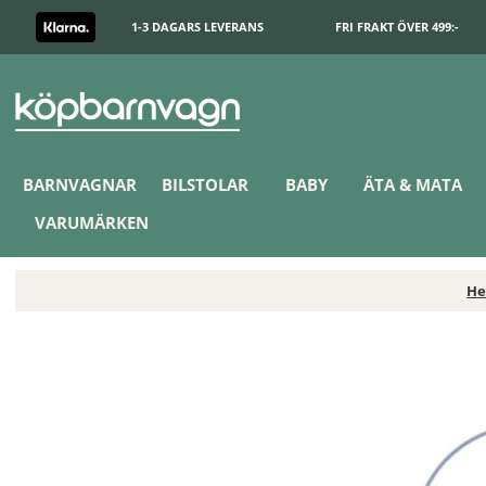
1-3 DAGARS LEVERANS
FRI FRAKT ÖVER 499:-
BARNVAGNAR
BILSTOLAR
BABY
ÄTA & MATA
VARUMÄRKEN
H
Doomoo Överdrag Amning & Gravidkudde Melerad Vit