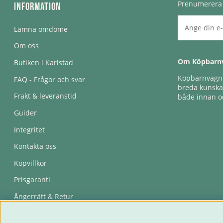
Prenumerera 
Information
Lämna omdöme
Om oss
Om Köpbarn
Butiken i Karlstad
Köpbarnvagn e
FAQ - Frågor och svar
breda kunskap
Frakt & leveranstid
både innan oc
Guider
Integritet
Kontakta oss
Köpvillkor
Prisgaranti
Ångerrätt & Retur
Återkallelser