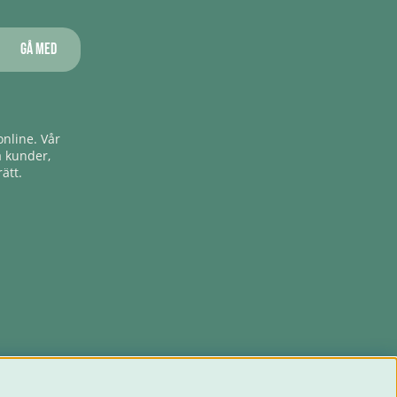
Gå med
nline. Vår
a kunder,
ätt.