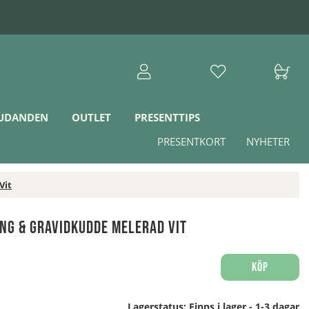
JUDANDEN
OUTLET
PRESENTTIPS
PRESENTKORT
NYHETER
Vit
ng & Gravidkudde Melerad Vit
Köp
Lagerstatus:
Finns i lager - 1-3 dagar