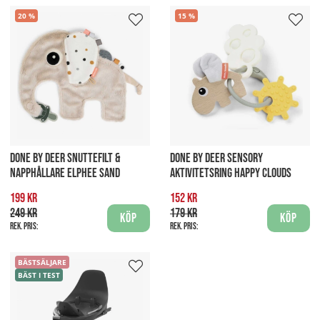
20
15
DONE BY DEER SNUTTEFILT &
DONE BY DEER SENSORY
NAPPHÅLLARE ELPHEE SAND
AKTIVITETSRING HAPPY CLOUDS
199 kr
152 kr
249 kr
179 kr
Köp
Köp
Rek. pris:
Rek. pris:
BÄSTSÄLJARE
BÄST I TEST