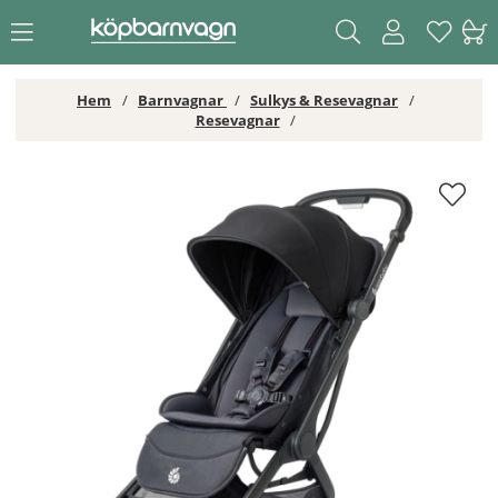
Hem
Barnvagnar
Sulkys & Resevagnar
Resevagnar
Ergobaby Metro 3 Resevagn Onyx Black