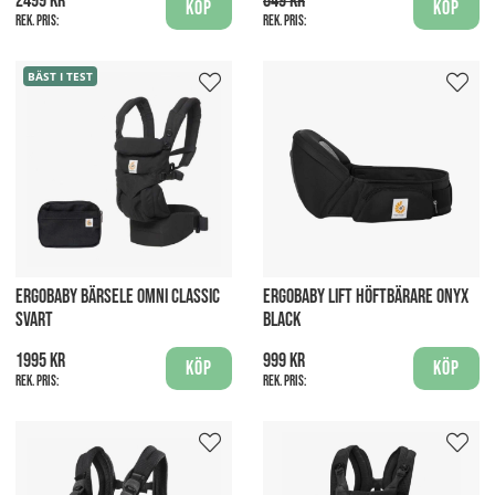
2499 kr
849 kr
Köp
Köp
Rek. pris:
Rek. pris:
BÄST I TEST
ERGOBABY BÄRSELE OMNI CLASSIC
ERGOBABY LIFT HÖFTBÄRARE ONYX
SVART
BLACK
1995 kr
999 kr
Köp
Köp
Rek. pris:
Rek. pris: