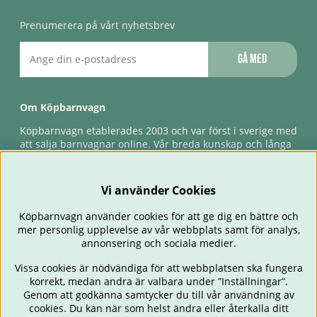
Prenumerera på vårt nyhetsbrev
Gå med
Om Köpbarnvagn
Köpbarnvagn etablerades 2003 och var först i sverige med
att sälja barnvagnar online. Vår breda kunskap och långa
erfarenhet gör att vi kan ge den bästa servicen till våra
kunder, både innan och efter köp. Snabb leverans,
förlossningsgaranti & förlängd ångerrätt.
Vi använder Cookies
Köpbarnvagn använder cookies för att ge dig en bättre och
mer personlig upplevelse av vår webbplats samt för analys,
annonsering och sociala medier.
Vissa cookies är nödvändiga för att webbplatsen ska fungera
korrekt, medan andra är valbara under ”Inställningar”.
Genom att godkänna samtycker du till vår användning av
cookies. Du kan när som helst ändra eller återkalla ditt
BARNVAGNAR
BILSTOLAR
BABY
ÄTA & MATA
RESA