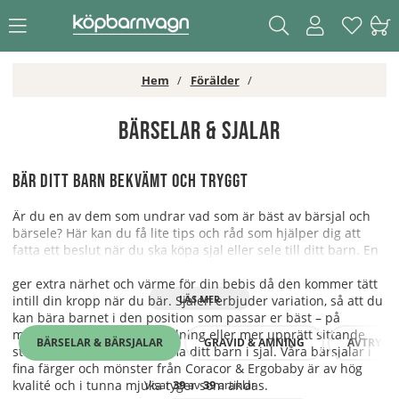
Hem
Förälder
Bärselar & Sjalar
Bär ditt barn bekvämt och tryggt
Är du en av dem som undrar vad som är bäst av bärsjal och
bärsele? Här kan du få lite tips och råd som hjälper dig att
fatta ett beslut när du ska köpa sjal eller sele till ditt barn. En
bärsjal är mjuk, följsam och passar alla kroppstyper. Bärsjalen
ger extra närhet och värme för din bebis då den kommer tätt
intill din kropp när du bär. Sjalen erbjuder variation, så att du
kan bära barnet i den position som passar er bäst – på
magen, ryggen, vilande ställning eller mer upprätt sittande
BÄRSELAR & BÄRSJALAR
GRAVID & AMNING
AVTRYCK
ställning. Du kan även amma ditt barn i sjal. Våra bärsjalar i
fina färger och mönster från Coracor & Ergobaby är av hög
Visar
39
av
39
artiklar
kvalité och i tunna mjuka tyger som andas.