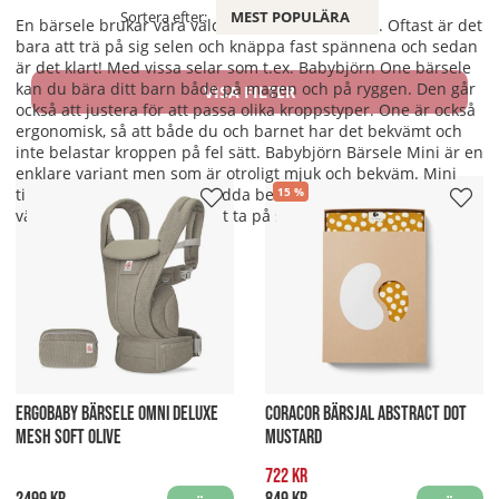
Sortera efter:
MEST POPULÄRA
En bärsele brukar vara väldigt enkel att använda. Oftast är det
bara att trä på sig selen och knäppa fast spännena och sedan
är det klart! Med vissa selar som t.ex. Babybjörn One bärsele
kan du bära ditt barn både på magen och på ryggen. Den går
VISA FILTER
också att justera för att passa olika kroppstyper. One är också
ergonomisk, så att både du och barnet har det bekvämt och
inte belastar kroppen på fel sätt. Babybjörn Bärsele Mini är en
enklare variant men som är otroligt mjuk och bekväm. Mini
tillåter dig att bära din nyfödda bebis på magen, och den går
15
väldigt snabbt och enkelt att ta på sig.
ERGOBABY BÄRSELE OMNI DELUXE
CORACOR BÄRSJAL ABSTRACT DOT
MESH SOFT OLIVE
MUSTARD
722 kr