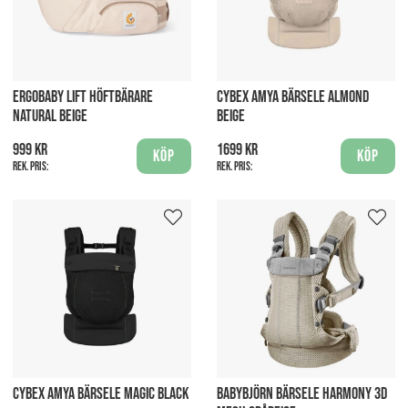
ERGOBABY LIFT HÖFTBÄRARE
CYBEX AMYA BÄRSELE ALMOND
NATURAL BEIGE
BEIGE
999 kr
1699 kr
Köp
Köp
Rek. pris:
Rek. pris:
CYBEX AMYA BÄRSELE MAGIC BLACK
BABYBJÖRN BÄRSELE HARMONY 3D