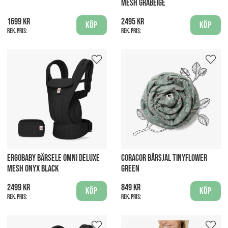
MESH GRÅBEIGE
1699 kr
2495 kr
Köp
Köp
Rek. pris:
Rek. pris:
ERGOBABY BÄRSELE OMNI DELUXE
CORACOR BÄRSJAL TINYFLOWER
MESH ONYX BLACK
GREEN
2499 kr
849 kr
Köp
Köp
Rek. pris:
Rek. pris: