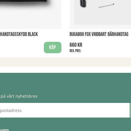
 HANDTAGSSKYDD BLACK
BUGABOO FOX VRIDBART BÄRHANDTAG
660 kr
Köp
Rek. pris:
på vårt nyhetsbrev
vagn