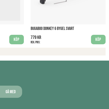
BUGABOO DONKEY 6 BYGEL SVART
779 kr
Köp
Köp
Rek. pris:
Gå med