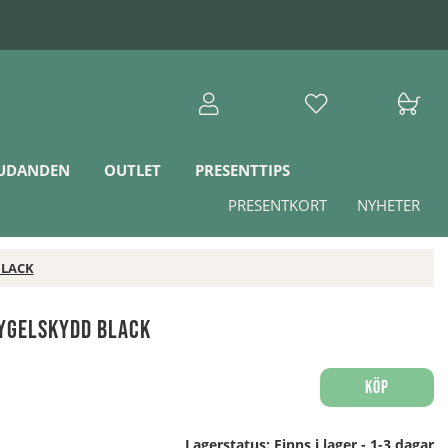
JUDANDEN
OUTLET
PRESENTTIPS
PRESENTKORT
NYHETER
BLACK
ygelskydd BLACK
Köp
Lagerstatus:
Finns i lager - 1-3 dagar