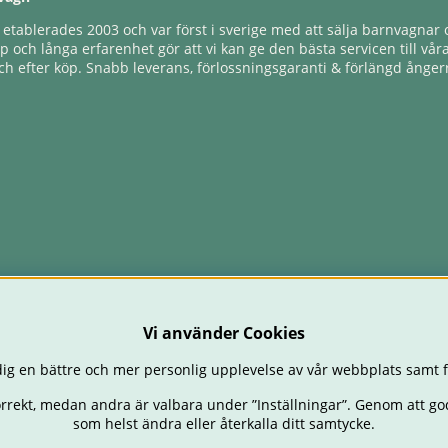
tablerades 2003 och var först i sverige med att sälja barnvagnar o
 och långa erfarenhet gör att vi kan ge den bästa servicen till vår
h efter köp. Snabb leverans, förlossningsgaranti & förlängd ångerr
Vi använder Cookies
ig en bättre och mer personlig upplevelse av vår webbplats samt f
orrekt, medan andra är valbara under ”Inställningar”. Genom att go
som helst ändra eller återkalla ditt samtycke.