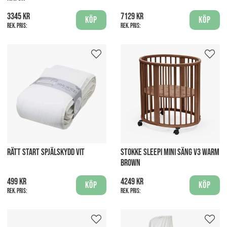
3345 kr
7129 kr
Köp
Köp
Rek. pris:
Rek. pris:
RÄTT START SPJÄLSKYDD VIT
STOKKE SLEEPI MINI SÄNG V3 WARM
BROWN
499 kr
4249 kr
Köp
Köp
Rek. pris:
Rek. pris: