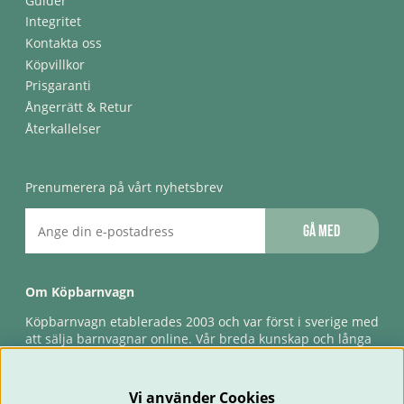
Guider
Integritet
Kontakta oss
Köpvillkor
Prisgaranti
Ångerrätt & Retur
Återkallelser
Prenumerera på vårt nyhetsbrev
Gå med
Om Köpbarnvagn
Köpbarnvagn etablerades 2003 och var först i sverige med
att sälja barnvagnar online. Vår breda kunskap och långa
erfarenhet gör att vi kan ge den bästa servicen till våra
kunder, både innan och efter köp. Snabb leverans,
förlossningsgaranti & förlängd ångerrätt.
Vi använder Cookies