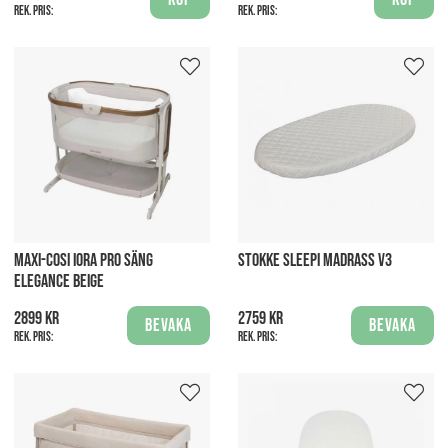
Rek. pris:
Rek. pris:
MAXI-COSI IORA PRO SÄNG
STOKKE SLEEPI MADRASS V3
ELEGANCE BEIGE
2899 kr
2759 kr
Bevaka
Bevaka
Rek. pris:
Rek. pris: