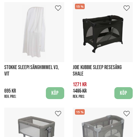
15
STOKKE SLEEPI SÄNGHIMMEL V3,
JOIE KUBBIE SLEEP RESESÄNG
VIT
SHALE
1271 kr
695 kr
1495 kr
Köp
Köp
Rek. pris:
Rek. pris:
15